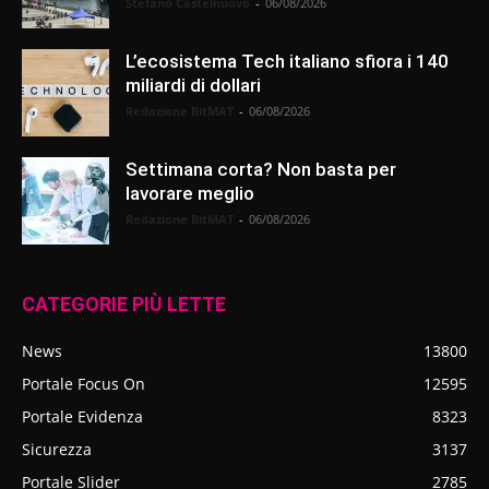
Stefano Castelnuovo
-
06/08/2026
L’ecosistema Tech italiano sfiora i 140
miliardi di dollari
Redazione BitMAT
-
06/08/2026
Settimana corta? Non basta per
lavorare meglio
Redazione BitMAT
-
06/08/2026
CATEGORIE PIÙ LETTE
News
13800
Portale Focus On
12595
Portale Evidenza
8323
Sicurezza
3137
Portale Slider
2785