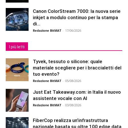
Canon ColorStream 7000: la nuova serie
inkjet a modulo continuo per la stampa
di...
Redazione BitMAT
-
17/06/2026
I più letti
Tyvek, tessuto o silicone: quale
materiale scegliere per i braccialetti del
tuo evento?
Redazione BitMAT
-
05/08/2026
Just Eat Takeaway.com: in Italia il nuovo
assistente vocale con AI
Redazione BitMAT
-
03/08/2026
FiberCop realizza un’infrastruttura
nazionale basata su oltre 100 edge data