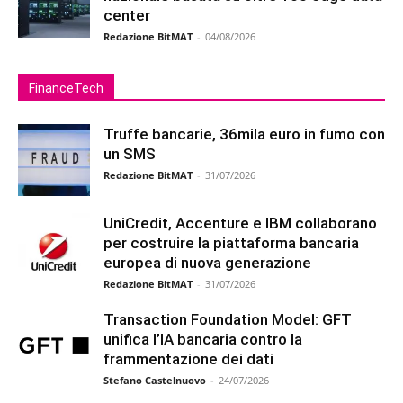
center
Redazione BitMAT
-
04/08/2026
FinanceTech
Truffe bancarie, 36mila euro in fumo con
un SMS
Redazione BitMAT
-
31/07/2026
UniCredit, Accenture e IBM collaborano
per costruire la piattaforma bancaria
europea di nuova generazione
Redazione BitMAT
-
31/07/2026
Transaction Foundation Model: GFT
unifica l’IA bancaria contro la
frammentazione dei dati
Stefano Castelnuovo
-
24/07/2026