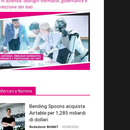
 in azienda: obblighi normativi, governance e
otezione dei dati
Mercati e Nomine
Bending Spoons acquista
Airtable per 1,285 miliardi
di dollari
Redazione BitMAT
-
05/08/2026