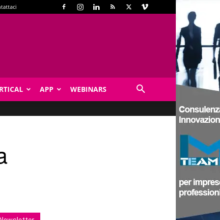
tattaci
RTICAL
APP
WEBINARS
a