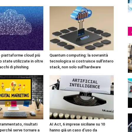
e piattaforme cloud più
Quantum computing: la sovranità
 state utilizzate in oltre
tecnologica si costruisce sull’intero
acchi di phishing
stack, non solo sull’hardware
rammentato, risultati
AI Act, 6 imprese siciliane su 10
 perché serve tornare a
hanno già un caso d’uso da