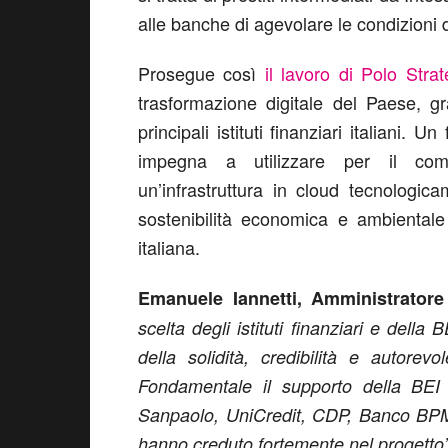
alle banche di agevolare le condizioni 
Prosegue così
il lavoro di Polo Stra
trasformazione digitale del Paese, g
principali istituti finanziari italiani.
impegna a utilizzare per il comp
un’infrastruttura in cloud tecnologic
sostenibilità economica e ambientale
italiana.
Emanuele Iannetti, Amministratore
scelta degli istituti finanziari e dell
della solidità, credibilità e autore
Fondamentale il supporto della BEI e
Sanpaolo, UniCredit, CDP, Banco BPM e
hanno creduto fortemente nel progetto”