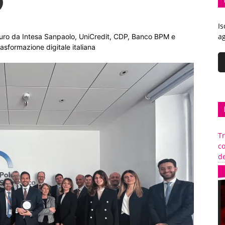
Is
ag
 euro da Intesa Sanpaolo, UniCredit, CDP, Banco BPM e
rasformazione digitale italiana
Tr
c
de