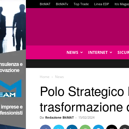
BitMAT
BitMATv
Top Trade
Linea EDP
Itis Maga
NEWS
INTERNET
SICU
Home
News
Polo Strategico 
trasformazione d
Da
Redazione BitMAT
-
15/02/2024