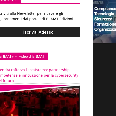
Newsletter
criviti alla Newsletter per ricevere gli
giornamenti dai portali di BitMAT Edizioni.
BitMATv – I video di BitMAT
endAI rafforza l’ecosistema: partnership,
ompetenze e innovazione per la cybersecurity
l futuro