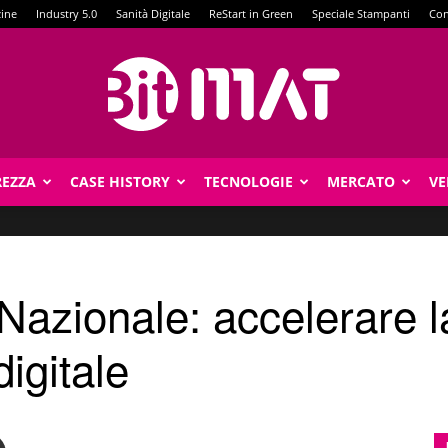
zine
Industry 5.0
Sanità Digitale
ReStart in Green
Speciale Stampanti
Con
REZZA
CASE HISTORY
TECNOLOGIE
MERCATO
VE
BitMat
Nazionale: accelerare l
igitale