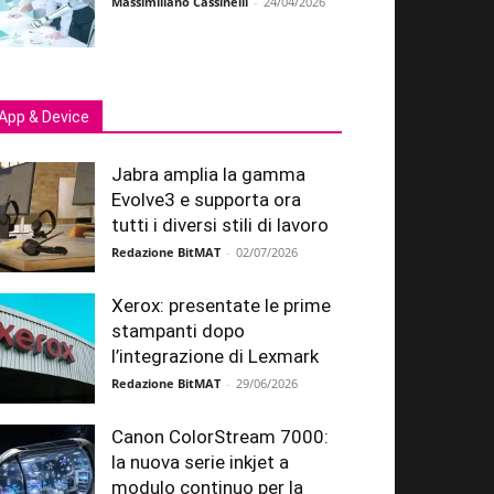
Massimiliano Cassinelli
-
24/04/2026
App & Device
Jabra amplia la gamma
Evolve3 e supporta ora
tutti i diversi stili di lavoro
Redazione BitMAT
-
02/07/2026
Xerox: presentate le prime
stampanti dopo
l’integrazione di Lexmark
Redazione BitMAT
-
29/06/2026
Canon ColorStream 7000:
la nuova serie inkjet a
modulo continuo per la