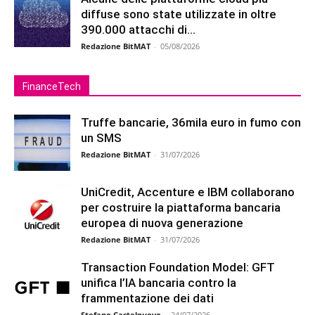
diffuse sono state utilizzate in oltre
390.000 attacchi di...
Redazione BitMAT
-
05/08/2026
FinanceTech
Truffe bancarie, 36mila euro in fumo con
un SMS
Redazione BitMAT
-
31/07/2026
UniCredit, Accenture e IBM collaborano
per costruire la piattaforma bancaria
europea di nuova generazione
Redazione BitMAT
-
31/07/2026
Transaction Foundation Model: GFT
unifica l’IA bancaria contro la
frammentazione dei dati
Stefano Castelnuovo
-
24/07/2026