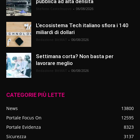
pubblica ad alta densità
Stefano Castelnuovo
-
06/08/2026
L’ecosistema Tech italiano sfiora i 140
miliardi di dollari
Redazione BitMAT
-
06/08/2026
Settimana corta? Non basta per
lavorare meglio
Redazione BitMAT
-
06/08/2026
CATEGORIE PIÙ LETTE
News
13800
Portale Focus On
12595
Portale Evidenza
8323
Sicurezza
3137