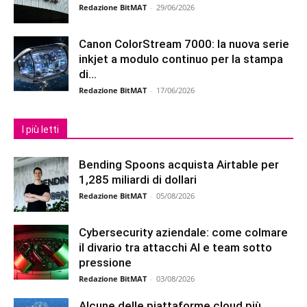
Redazione BitMAT
-
29/06/2026
Canon ColorStream 7000: la nuova serie
inkjet a modulo continuo per la stampa
di...
Redazione BitMAT
-
17/06/2026
I più letti
Bending Spoons acquista Airtable per
1,285 miliardi di dollari
Redazione BitMAT
-
05/08/2026
Cybersecurity aziendale: come colmare
il divario tra attacchi AI e team sotto
pressione
Redazione BitMAT
-
03/08/2026
Alcune delle piattaforme cloud più