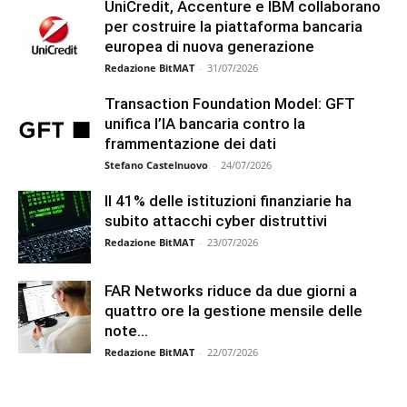
UniCredit, Accenture e IBM collaborano
per costruire la piattaforma bancaria
europea di nuova generazione
Redazione BitMAT
-
31/07/2026
Transaction Foundation Model: GFT
unifica l’IA bancaria contro la
frammentazione dei dati
Stefano Castelnuovo
-
24/07/2026
Il 41% delle istituzioni finanziarie ha
subito attacchi cyber distruttivi
Redazione BitMAT
-
23/07/2026
FAR Networks riduce da due giorni a
quattro ore la gestione mensile delle
note...
Redazione BitMAT
-
22/07/2026