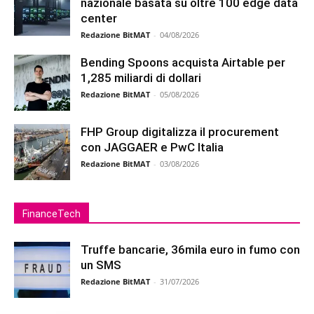
nazionale basata su oltre 100 edge data
center
Redazione BitMAT
-
04/08/2026
Bending Spoons acquista Airtable per
1,285 miliardi di dollari
Redazione BitMAT
-
05/08/2026
FHP Group digitalizza il procurement
con JAGGAER e PwC Italia
Redazione BitMAT
-
03/08/2026
FinanceTech
Truffe bancarie, 36mila euro in fumo con
un SMS
Redazione BitMAT
-
31/07/2026