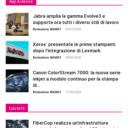
App & Device
Jabra amplia la gamma Evolve3 e
supporta ora tutti i diversi stili di lavoro
Redazione BitMAT
-
02/07/2026
Xerox: presentate le prime stampanti
dopo l’integrazione di Lexmark
Redazione BitMAT
-
29/06/2026
Canon ColorStream 7000: la nuova serie
inkjet a modulo continuo per la stampa
di...
Redazione BitMAT
-
17/06/2026
I più letti
FiberCop realizza un’infrastruttura