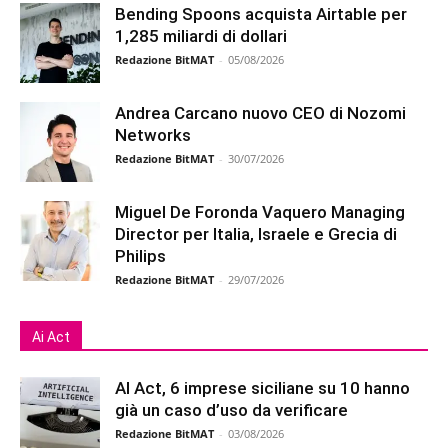
Bending Spoons acquista Airtable per
1,285 miliardi di dollari
Redazione BitMAT
-
05/08/2026
Andrea Carcano nuovo CEO di Nozomi
Networks
Redazione BitMAT
-
30/07/2026
Miguel De Foronda Vaquero Managing
Director per Italia, Israele e Grecia di
Philips
Redazione BitMAT
-
29/07/2026
Ai Act
AI Act, 6 imprese siciliane su 10 hanno
già un caso d’uso da verificare
Redazione BitMAT
-
03/08/2026