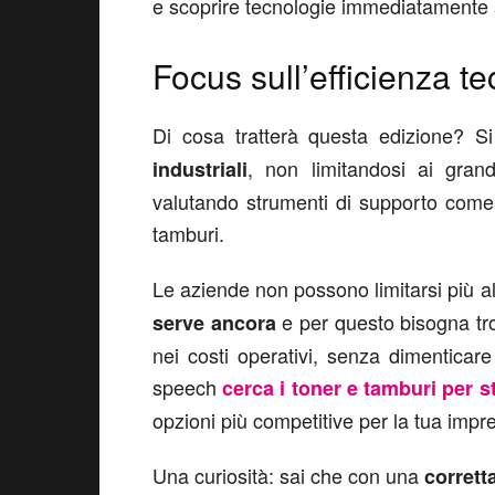
e scoprire tecnologie immediatamente a
Focus sull’efficienza t
Di cosa tratterà questa edizione? S
, non limitandosi ai gran
industriali
valutando strumenti di supporto come 
tamburi.
Le aziende non possono limitarsi più a
e per questo bisogna tr
serve ancora
nei costi operativi, senza dimenticare
speech
cerca i toner e tamburi per s
opzioni più competitive per la tua impr
Una curiosità: sai che con una
corret