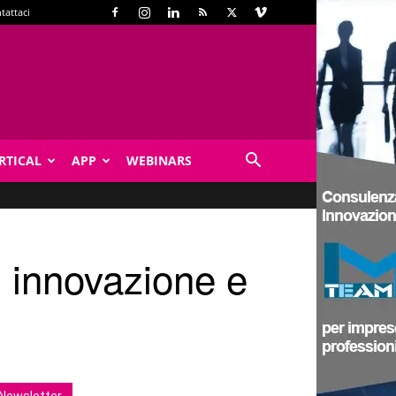
tattaci
RTICAL
APP
WEBINARS
, innovazione e