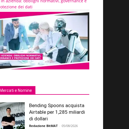
 in azienda: obblighi normativi, governance e
otezione dei dati
Mercati e Nomine
Bending Spoons acquista
Airtable per 1,285 miliardi
di dollari
Redazione BitMAT
-
05/08/2026