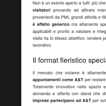
Non è un evento aperto a tutti: più ch
provando ad attirare manag
visitatori
provenienti da PMI, grandi attività e filie
ma altamente spec
è affatto generico
applicabili e pronto a valutare e int
visita ha lo stesso obiettivo: rendere p
lavorativo.
Il format fieristico spec
Il mercato che viviamo è altament
per restare 
appuntamenti come A&T
Totalmente innovativo nello spazio es
domanda e offerta con stand che div
per sv
imprese partecipano ad A&T