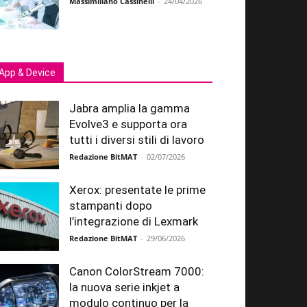
Massimiliano Cassinelli
-
24/04/2026
App & Device
Jabra amplia la gamma
Evolve3 e supporta ora
tutti i diversi stili di lavoro
Redazione BitMAT
-
02/07/2026
Xerox: presentate le prime
stampanti dopo
l’integrazione di Lexmark
Redazione BitMAT
-
29/06/2026
Canon ColorStream 7000:
la nuova serie inkjet a
modulo continuo per la