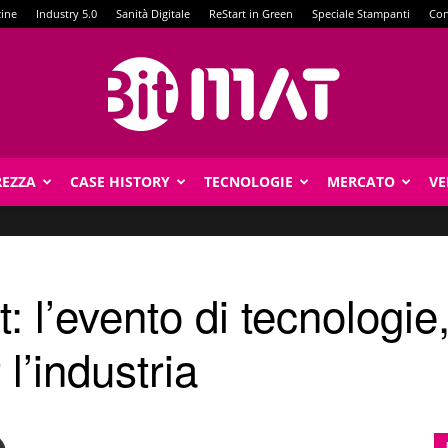
zine
Industry 5.0
Sanità Digitale
ReStart in Green
Speciale Stampanti
Con
REZZA
CASE HISTORY
TECNOLOGIE
MERCATO
VE
BitMat
 l’evento di tecnologie
l’industria