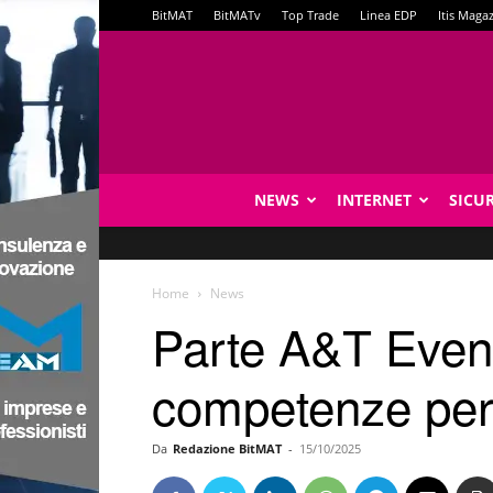
BitMAT
BitMATv
Top Trade
Linea EDP
Itis Maga
NEWS
INTERNET
SICU
Home
News
Parte A&T Event:
competenze per 
Da
Redazione BitMAT
-
15/10/2025