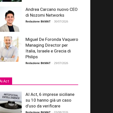
Andrea Carcano nuovo CEO
di Nozomi Networks
Redazione BitMAT
-
30/07/2026
Miguel De Foronda Vaquero
Managing Director per
Italia, Israele e Grecia di
Philips
Redazione BitMAT
-
29/07/2026
Ai Act
AI Act, 6 imprese siciliane
su 10 hanno già un caso
d’uso da verificare
Redazione BitMAT
-
03/08/2026