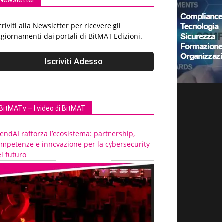
Newsletter
criviti alla Newsletter per ricevere gli
giornamenti dai portali di BitMAT Edizioni.
BitMATv – I video di BitMAT
endAI rafforza l’ecosistema: partnership,
ompetenze e innovazione per la cybersecurity
l futuro