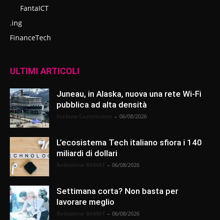
FantaICT
.ing
FinanceTech
ULTIMI ARTICOLI
Juneau, in Alaska, nuova una rete Wi-Fi
pubblica ad alta densità
Stefano Castelnuovo
-
06/08/2026
L’ecosistema Tech italiano sfiora i 140
miliardi di dollari
Redazione BitMAT
-
06/08/2026
Settimana corta? Non basta per
lavorare meglio
Redazione BitMAT
-
06/08/2026