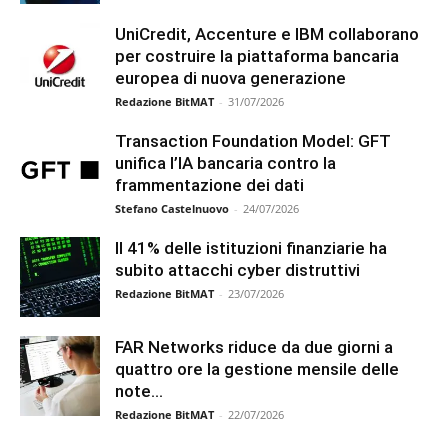
UniCredit, Accenture e IBM collaborano
per costruire la piattaforma bancaria
europea di nuova generazione
Redazione BitMAT
-
31/07/2026
Transaction Foundation Model: GFT
unifica l’IA bancaria contro la
frammentazione dei dati
Stefano Castelnuovo
-
24/07/2026
Il 41% delle istituzioni finanziarie ha
subito attacchi cyber distruttivi
Redazione BitMAT
-
23/07/2026
FAR Networks riduce da due giorni a
quattro ore la gestione mensile delle
note...
Redazione BitMAT
-
22/07/2026