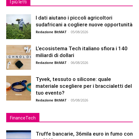
I più letti
I dati aiutano i piccoli agricoltori
sudafricani a cogliere nuove opportunità
Redazione BitMAT
-
05/08/2026
L’ecosistema Tech italiano sfiora i 140
miliardi di dollari
Redazione BitMAT
-
06/08/2026
Tyvek, tessuto o silicone: quale
materiale scegliere per i braccialetti del
tuo evento?
Redazione BitMAT
-
05/08/2026
FinanceTech
Truffe bancarie, 36mila euro in fumo con