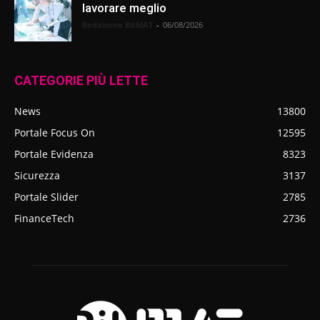
lavorare meglio
Redazione BitMAT
-
06/08/2026
CATEGORIE PIÙ LETTE
News
13800
Portale Focus On
12595
Portale Evidenza
8323
Sicurezza
3137
Portale Slider
2785
FinanceTech
2736