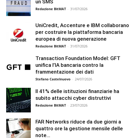
un SMS
Redazione BitMAT
-
31/07/2026
UniCredit, Accenture e IBM collaborano
per costruire la piattaforma bancaria
europea di nuova generazione
Redazione BitMAT
-
31/07/2026
Transaction Foundation Model: GFT
unifica l’IA bancaria contro la
frammentazione dei dati
Stefano Castelnuovo
-
24/07/2026
Il 41% delle istituzioni finanziarie ha
subito attacchi cyber distruttivi
Redazione BitMAT
-
23/07/2026
FAR Networks riduce da due giorni a
quattro ore la gestione mensile delle
note...