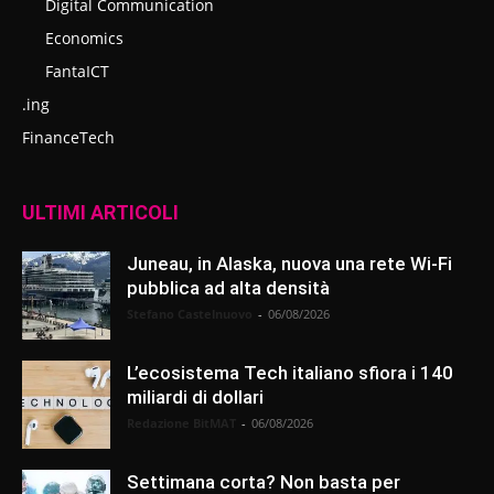
Digital Communication
Economics
FantaICT
.ing
FinanceTech
ULTIMI ARTICOLI
Juneau, in Alaska, nuova una rete Wi-Fi
pubblica ad alta densità
Stefano Castelnuovo
-
06/08/2026
L’ecosistema Tech italiano sfiora i 140
miliardi di dollari
Redazione BitMAT
-
06/08/2026
Settimana corta? Non basta per