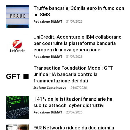
Truffe bancarie, 36mila euro in fumo con
un SMS
Redazione BitMAT
-
31/07/2026
UniCredit, Accenture e IBM collaborano
per costruire la piattaforma bancaria
europea di nuova generazione
Redazione BitMAT
-
31/07/2026
Transaction Foundation Model: GFT
unifica l’IA bancaria contro la
frammentazione dei dati
Stefano Castelnuovo
-
24/07/2026
Il 41% delle istituzioni finanziarie ha
subito attacchi cyber distruttivi
Redazione BitMAT
-
23/07/2026
FAR Networks riduce da due giorni a