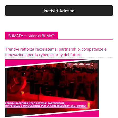
BitMATv – I video di BitMAT
TrendAI rafforza l’ecosistema: partnership, competenze e
innovazione per la cybersecurity del futuro