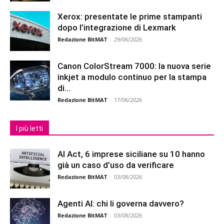
Xerox: presentate le prime stampanti
dopo l’integrazione di Lexmark
Redazione BitMAT
-
29/06/2026
Canon ColorStream 7000: la nuova serie
inkjet a modulo continuo per la stampa
di...
Redazione BitMAT
-
17/06/2026
I più letti
AI Act, 6 imprese siciliane su 10 hanno
già un caso d’uso da verificare
Redazione BitMAT
-
03/08/2026
Agenti AI: chi li governa davvero?
Redazione BitMAT
-
03/08/2026