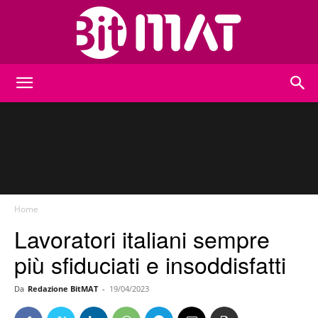
BitMat
Home
Lavoratori italiani sempre
più sfiduciati e insoddisfatti
Da
Redazione BitMAT
-
19/04/2023