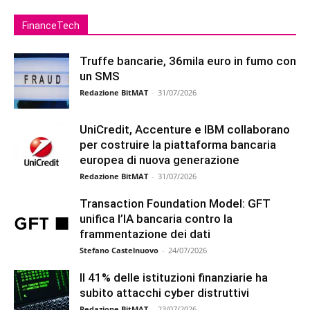
FinanceTech
Truffe bancarie, 36mila euro in fumo con
un SMS
Redazione BitMAT
-
31/07/2026
UniCredit, Accenture e IBM collaborano
per costruire la piattaforma bancaria
europea di nuova generazione
Redazione BitMAT
-
31/07/2026
Transaction Foundation Model: GFT
unifica l’IA bancaria contro la
frammentazione dei dati
Stefano Castelnuovo
-
24/07/2026
Il 41% delle istituzioni finanziarie ha
subito attacchi cyber distruttivi
Redazione BitMAT
-
23/07/2026