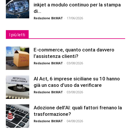
inkjet a modulo continuo per la stampa
di...
Redazione BitMAT
-
17/06/2026
I più letti
E-commerce, quanto conta davvero
l’assistenza clienti?
Redazione BitMAT
-
03/08/2026
AI Act, 6 imprese siciliane su 10 hanno
già un caso d’uso da verificare
Redazione BitMAT
-
03/08/2026
Adozione dell’AI: quali fattori frenano la
trasformazione?
Redazione BitMAT
-
04/08/2026