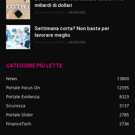
miliardi di dollari
Redazione BitMAT
-
06/08/2026
Settimana corta? Non basta per
lavorare meglio
Redazione BitMAT
-
06/08/2026
CATEGORIE PIÙ LETTE
News
13800
Portale Focus On
12595
Portale Evidenza
8323
Sicurezza
3137
Portale Slider
2785
FinanceTech
2736