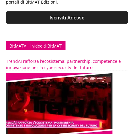
portali di BitMAT Edizioni.
BitMATv – I video di BitMAT
TrendAI rafforza l’ecosistema: partnership, competenze e
innovazione per la cybersecurity del futuro