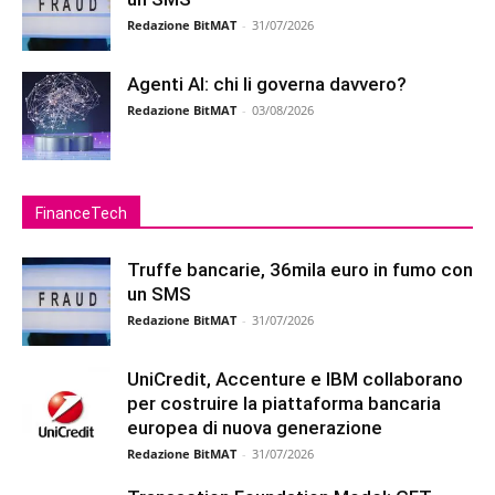
Redazione BitMAT
-
31/07/2026
Agenti AI: chi li governa davvero?
Redazione BitMAT
-
03/08/2026
FinanceTech
Truffe bancarie, 36mila euro in fumo con
un SMS
Redazione BitMAT
-
31/07/2026
UniCredit, Accenture e IBM collaborano
per costruire la piattaforma bancaria
europea di nuova generazione
Redazione BitMAT
-
31/07/2026