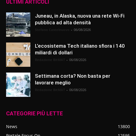
ULTIMI ARTICOLI
Juneau, in Alaska, nuova una rete Wi-Fi
pubblica ad alta densità
Stefano Castelnuovo
-
06/08/2026
L’ecosistema Tech italiano sfiora i 140
miliardi di dollari
Redazione BitMAT
-
06/08/2026
Settimana corta? Non basta per
lavorare meglio
Redazione BitMAT
-
06/08/2026
CATEGORIE PIÙ LETTE
News
13800
Portale Focus On
12595