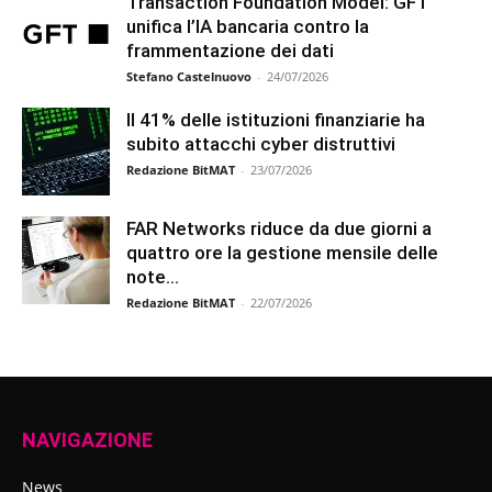
Transaction Foundation Model: GFT
unifica l’IA bancaria contro la
frammentazione dei dati
Stefano Castelnuovo
-
24/07/2026
Il 41% delle istituzioni finanziarie ha
subito attacchi cyber distruttivi
Redazione BitMAT
-
23/07/2026
FAR Networks riduce da due giorni a
quattro ore la gestione mensile delle
note...
Redazione BitMAT
-
22/07/2026
NAVIGAZIONE
News