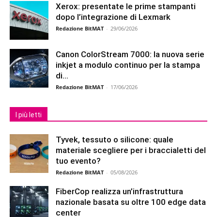
Xerox: presentate le prime stampanti
dopo l’integrazione di Lexmark
Redazione BitMAT
-
29/06/2026
Canon ColorStream 7000: la nuova serie
inkjet a modulo continuo per la stampa
di...
Redazione BitMAT
-
17/06/2026
I più letti
Tyvek, tessuto o silicone: quale
materiale scegliere per i braccialetti del
tuo evento?
Redazione BitMAT
-
05/08/2026
FiberCop realizza un’infrastruttura
nazionale basata su oltre 100 edge data
center