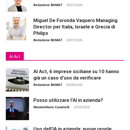
Redazione BitMAT
-
30/07/2026
Miguel De Foronda Vaquero Managing
Director per Italia, Israele e Grecia di
Philips
Redazione BitMAT
-
29/07/2026
Ai Act
AI Act, 6 imprese siciliane su 10 hanno
già un caso d’uso da verificare
Redazione BitMAT
-
03/08/2026
Posso utilizzare l’AI in azienda?
Massimiliano Cassinelli
-
23/05/2026
Uso dell’IA in azienda: nuove regole