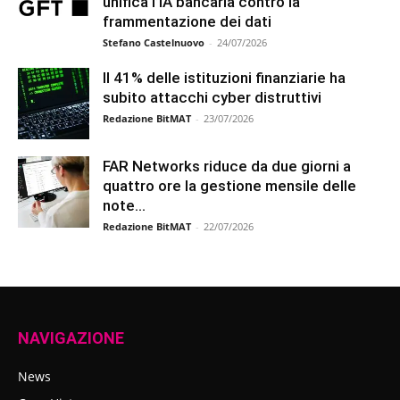
unifica l’IA bancaria contro la
frammentazione dei dati
Stefano Castelnuovo
-
24/07/2026
Il 41% delle istituzioni finanziarie ha
subito attacchi cyber distruttivi
Redazione BitMAT
-
23/07/2026
FAR Networks riduce da due giorni a
quattro ore la gestione mensile delle
note...
Redazione BitMAT
-
22/07/2026
NAVIGAZIONE
News