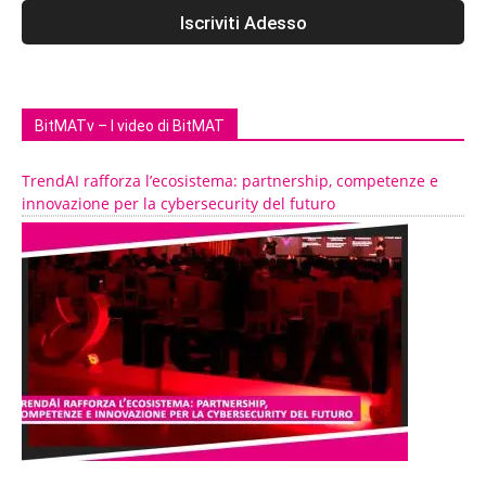
BitMATv – I video di BitMAT
TrendAI rafforza l’ecosistema: partnership, competenze e
innovazione per la cybersecurity del futuro