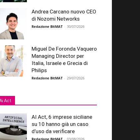
Andrea Carcano nuovo CEO
di Nozomi Networks
Redazione BitMAT
-
30/07/2026
Miguel De Foronda Vaquero
Managing Director per
Italia, Israele e Grecia di
Philips
Redazione BitMAT
-
29/07/2026
Ai Act
AI Act, 6 imprese siciliane
su 10 hanno già un caso
d’uso da verificare
Redazione BitMAT
-
03/08/2026