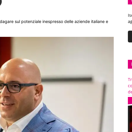
Is
ag
indagare sul potenziale inespresso delle aziende italiane e
Tr
c
de