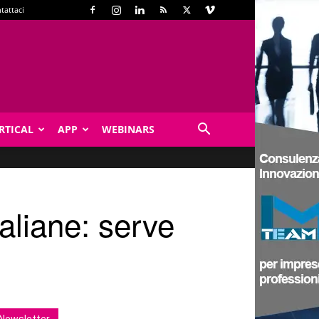
tattaci
RTICAL
APP
WEBINARS
taliane: serve