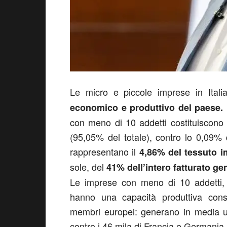
Le micro e piccole imprese in Ital
economico e produttivo del paese.
con meno di 10 addetti costituiscono
(95,05% del totale), contro lo 0,09%
rappresentano il
4,86% del tessuto im
sole, del
41% dell’intero fatturato gen
Le imprese con meno di 10 addetti, v
hanno una capacità produttiva consid
membri europei: generano in media un
contro i 46 mila di Francia e Germania 