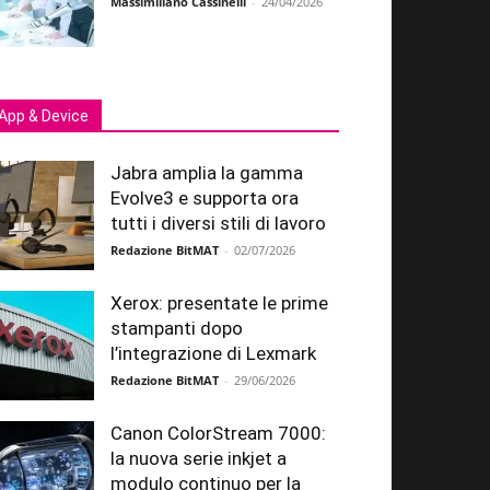
Massimiliano Cassinelli
-
24/04/2026
App & Device
Jabra amplia la gamma
Evolve3 e supporta ora
tutti i diversi stili di lavoro
Redazione BitMAT
-
02/07/2026
Xerox: presentate le prime
stampanti dopo
l’integrazione di Lexmark
Redazione BitMAT
-
29/06/2026
Canon ColorStream 7000:
la nuova serie inkjet a
modulo continuo per la