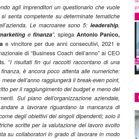
IA
ndo agli imprenditori un questionario che vuole
pr
o si senta competente su determinate tematiche
dell’azienda. Le macroaree sono 5:
leadership
,
spiega
marketing
e
finanza
”,
Antonio Panìco,
e vincitore per due anni consecutivi, 2021 e
ia
rnazionale di “Business Coach dell’anno” ai CEO
s. “
I risultati fin qui raccolti raccontano di una
i finanza, è ancora poco attenta alle numeriche:
le mese dell’anno raggiungerà il break-even point,
tto per il raggiungimento del budget e meno del
menti. Sul piano dell’organizzazione aziendale,
ui andare a lavorare riguardano la mancanza di
ome degli obiettivi dei singoli dipendenti; solo il
riche scritte per la valutazione del lavoro svolto
ta su collaboratori in grado di lavorare in modo