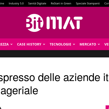
zine
Industry 5.0
Sanità Digitale
ReStart in Green
Speciale Stampanti
Con
REZZA
CASE HISTORY
TECNOLOGIE
MERCATO
VE
BitMat
espresso delle aziende i
ageriale