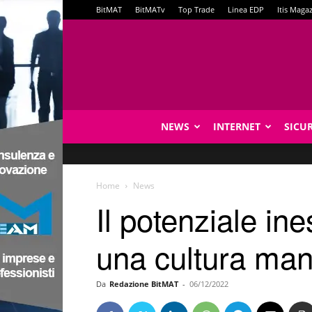
BitMAT
BitMATv
Top Trade
Linea EDP
Itis Maga
NEWS
INTERNET
SICU
Home
News
Il potenziale in
una cultura man
Da
Redazione BitMAT
-
06/12/2022