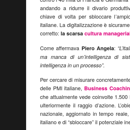
andando a ridurre il divario produtti
chiave di volta per sbloccare l’ampi
italiane. La digitalizzazione è sicura
corretto:
la scarsa
cultura manageria
Come affermava
:
Piero Angela
“L’It
ma manca di un’intelligenza di sis
intelligenza in un processo”.
Per cercare di misurare concretamente
delle PMI italiane,
Business Coaching
che attualmente vede coinvolte 1.500 
ulteriormente il raggio d’azione. L’ob
nazionale, aggiornato in tempo reale, 
italiano e di “sbloccare” il potenziale i