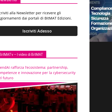
Newsletter
criviti alla Newsletter per ricevere gli
giornamenti dai portali di BitMAT Edizioni.
BitMATv – I video di BitMAT
endAI rafforza l’ecosistema: partnership,
ompetenze e innovazione per la cybersecurity
l futuro