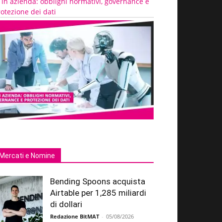
 in azienda: obblighi normativi, governance e
otezione dei dati
Mercati e Nomine
Bending Spoons acquista
Airtable per 1,285 miliardi
di dollari
Redazione BitMAT
-
05/08/2026