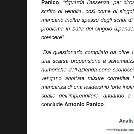
,
Panìco
“riguarda l’assenza, per circa
scritto di vendita, così come di singo
mancano inoltre spesso degli script di 
problema in balia del singolo dipend
crescere”.
“Dal questionario compilato da oltre
una scarsa propensione a sistematizz
numeriche dell’azienda sono sconosciu
vengano adottate misure correttive i
mancanza di una leadership forte inoltr
spalle dell’imprenditore, andando a m
conclude
.
Antonio Panìco