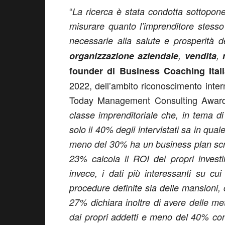
“
La ricerca è stata condotta sottopone
misurare quanto l’imprenditore stess
necessarie alla salute e prosperità 
organizzazione aziendale
,
vendita
,
founder di Business Coaching Ital
2022, dell’ambito riconoscimento inte
Today Management Consulting Award
classe imprenditoriale che, in tema d
solo il 40% degli intervistati sa in qua
meno del 30% ha un business plan scri
23% calcola il ROI dei propri investi
invece, i dati più interessanti su c
procedure definite sia delle mansioni, c
27% dichiara inoltre di avere delle met
dai propri addetti e meno del 40% con