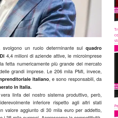
T
co
st
ia svolgono un ruolo determinante sul
quadro
4,4 milioni di aziende attive, le microimprese
 Di
 la fetta numericamente più grande del mercato
 delle grandi imprese. Le 206 mila PMI, invece,
, e sono responsabili, da
prenditoriale italiano
erato in Italia.
era linfa del nostro sistema produttivo, però,
erevolmente inferiore rispetto agli altri stati
Pe
 valore aggiunto di 30 mila euro per addetto,
e i 35 mila europei. Accrescerne la competitività,