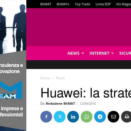
BitMAT
BitMATv
Top Trade
Linea EDP
Itis Maga
NEWS
INTERNET
SICU
Home
News
Huawei: la strat
Da
Redazione BitMAT
-
12/04/2016