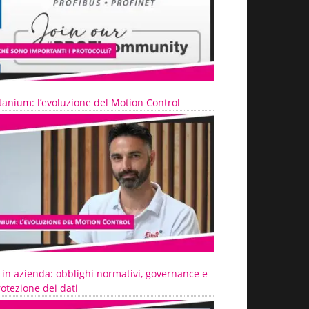
tanium: l’evoluzione del Motion Control
 in azienda: obblighi normativi, governance e
otezione dei dati