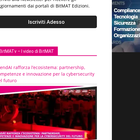
giornamenti dai portali di BitMAT Edizioni.
BitMATv – I video di BitMAT
endAI rafforza l’ecosistema: partnership,
ompetenze e innovazione per la cybersecurity
l futuro