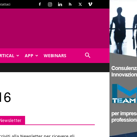
tattaci
RTICAL
APP
WEBINARS
16
Newsletter
criviti alla Newsletter per ricevere gli