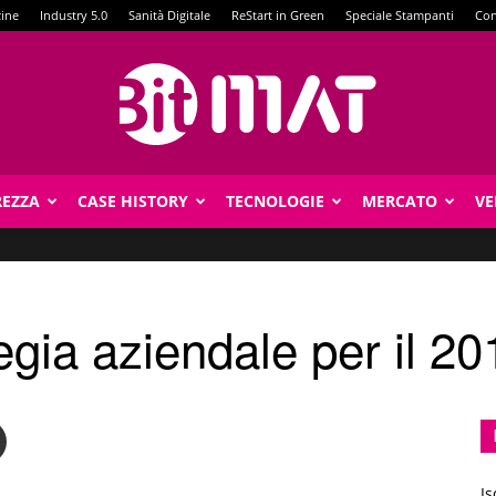
zine
Industry 5.0
Sanità Digitale
ReStart in Green
Speciale Stampanti
Con
REZZA
CASE HISTORY
TECNOLOGIE
MERCATO
VE
BitMat
egia aziendale per il 20
Is