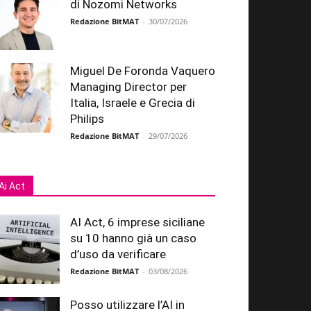
di Nozomi Networks
Redazione BitMAT
-
30/07/2026
Miguel De Foronda Vaquero
Managing Director per
Italia, Israele e Grecia di
Philips
Redazione BitMAT
-
29/07/2026
Ai Act
AI Act, 6 imprese siciliane
su 10 hanno già un caso
d’uso da verificare
Redazione BitMAT
-
03/08/2026
Posso utilizzare l’AI in