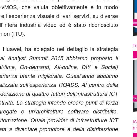
 U-vMOS, che valuta obiettivamente e in modo
e e l’esperienza visuale di vari servizi, su diverse
l’intera industria video ed è stato riconosciuto
nion (ITU).
Ti
 Huawei, ha spiegato nel dettaglio la strategia
al Analyst Summit 2015 abbiamo proposto il
-time, On-demand, All-online, DIY e Social)
sperienza utente migliorata. Quest’anno abbiamo
calizzata sull’esperienza ROADS. Al centro della
derazione di quattro fattori dell’infrastruttura ICT
tività. La strategia intende creare punti di forza
egate e un’architettura software distribuita,
omazione. Quale provider di infrastrutture ICT
IA
pr
a a diventare promotore e della distribuzione