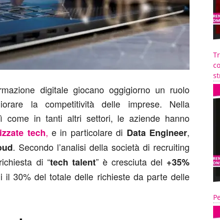
T
co
st
ormazione digitale giocano oggigiorno un ruolo
orare la competitività delle imprese. Nella
ì come in tanti altri settori, le aziende hanno
,
e in particolare di
,
izzate tech
Data Engineer
. Secondo l’analisi della società di recruiting
oud
richiesta di “
” è cresciuta del
tech talent
+35%
 il 30% del totale delle richieste da parte delle
Pe