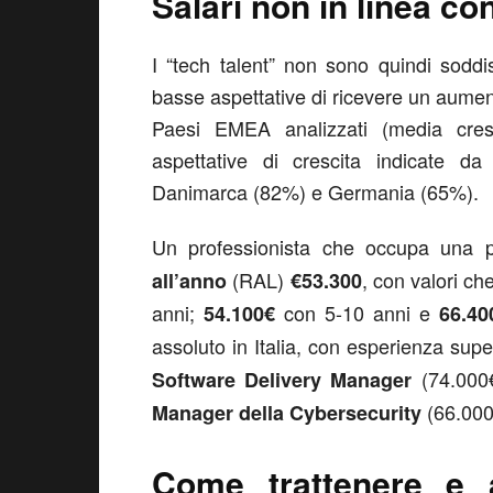
Salari non in linea con
I “tech talent” non sono quindi soddis
basse aspettative di ricevere un aumento
Paesi EMEA analizzati (media cresc
aspettative di crescita indicate
Danimarca (82%) e Germania (65%).
Un professionista che occupa una 
(RAL)
, con valori ch
all’anno
€53.300
anni;
con 5-10 anni e
54.100€
66.40
assoluto in Italia, con esperienza sup
(74.000
Software Delivery Manager
(66.000
Manager della Cybersecurity
Come trattenere e at