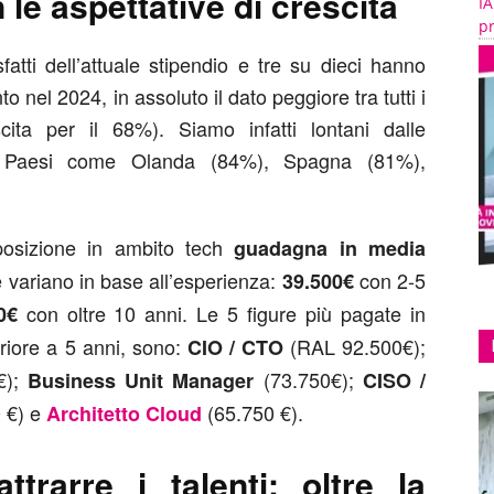
 le aspettative di crescita
IA
pr
fatti dell’attuale stipendio e tre su dieci hanno
 nel 2024, in assoluto il dato peggiore tra tutti i
ita per il 68%). Siamo infatti lontani dalle
 da Paesi come Olanda (84%), Spagna (81%),
posizione in ambito tech
guadagna in media
e variano in base all’esperienza:
con 2-5
39.500€
con oltre 10 anni. Le 5 figure più pagate in
0€
eriore a 5 anni, sono:
(RAL 92.500€);
CIO / CTO
€);
(73.750€);
Business Unit Manager
CISO /
 €) e
(65.750 €).
Architetto Cloud
trarre i talenti: oltre la