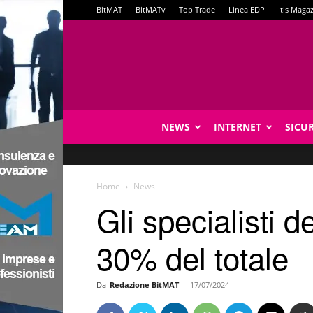
BitMAT
BitMATv
Top Trade
Linea EDP
Itis Maga
NEWS
INTERNET
SICU
Home
News
Gli specialisti d
30% del totale
Da
Redazione BitMAT
-
17/07/2024