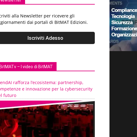
Newsletter
criviti alla Newsletter per ricevere gli
giornamenti dai portali di BitMAT Edizioni.
BitMATv – I video di BitMAT
endAI rafforza l’ecosistema: partnership,
ompetenze e innovazione per la cybersecurity
l futuro