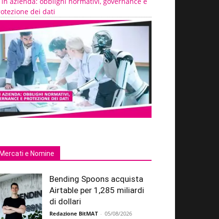
 in azienda: obblighi normativi, governance e
otezione dei dati
Mercati e Nomine
Bending Spoons acquista
Airtable per 1,285 miliardi
di dollari
Redazione BitMAT
-
05/08/2026