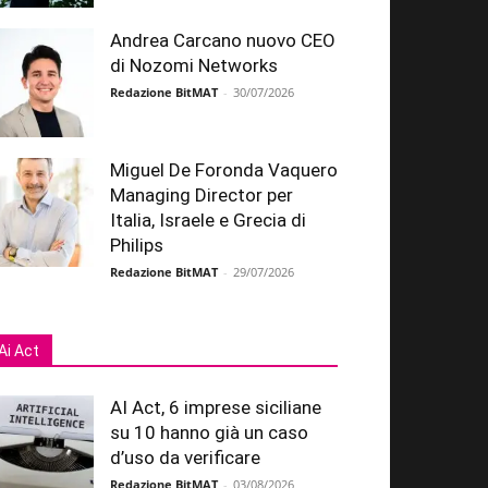
Andrea Carcano nuovo CEO
di Nozomi Networks
Redazione BitMAT
-
30/07/2026
Miguel De Foronda Vaquero
Managing Director per
Italia, Israele e Grecia di
Philips
Redazione BitMAT
-
29/07/2026
Ai Act
AI Act, 6 imprese siciliane
su 10 hanno già un caso
d’uso da verificare
Redazione BitMAT
-
03/08/2026