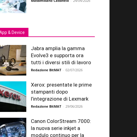
Massimiliano Cassinelli
-
24/04/2026
App & Device
Jabra amplia la gamma
Evolve3 e supporta ora
tutti i diversi stili di lavoro
Redazione BitMAT
-
02/07/2026
Xerox: presentate le prime
stampanti dopo
l’integrazione di Lexmark
Redazione BitMAT
-
29/06/2026
Canon ColorStream 7000:
la nuova serie inkjet a
modulo continuo per la