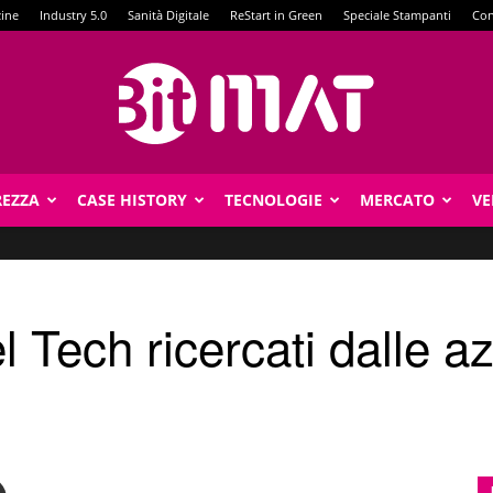
zine
Industry 5.0
Sanità Digitale
ReStart in Green
Speciale Stampanti
Con
REZZA
CASE HISTORY
TECNOLOGIE
MERCATO
VE
BitMat
el Tech ricercati dalle a