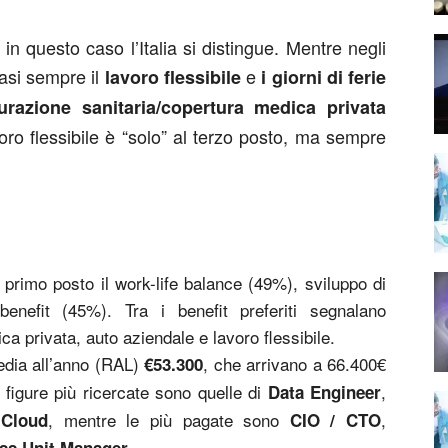
in questo caso l’Italia si distingue. Mentre negli
uasi sempre il
e
lavoro flessibile
i giorni di ferie
urazione sanitaria/copertura medica privata
voro flessibile è “solo” al terzo posto, ma sempre
al primo posto il work-life balance (49%), sviluppo di
enefit (45%). Tra i benefit preferiti segnalano
a privata, auto aziendale e lavoro flessibile.
edia all’anno (RAL)
, che arrivano a 66.400€
€53.300
 figure più ricercate sono quelle di
,
Data Engineer
, mentre le più pagate sono
,
 Cloud
CIO / CTO
.