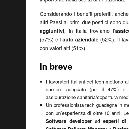
Considerando i benefit preferiti, anche 
altri Paesi ai primi due posti ci sono q
, in Italia troviamo l’
aggiuntivi
assic
(57%) e l’
(52%). Il la
auto aziendale
con valori alti (51%).
In breve
I lavoratori italiani del tech mettono 
carriera adeguato (per il 47%) e b
assicurazione sanitaria/copertura medic
Un professionista tech guadagna in m
con un’esperienza di oltre 10 anni. Le
ed
Software developer
esperti di
e