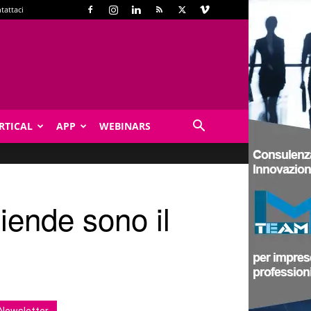
tattaci
RTICAL
APP
WEBINARS
ziende sono il