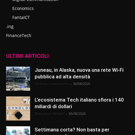
Economics
FantaICT
.ing
FinanceTech
ULTIMI ARTICOLI
Juneau, in Alaska, nuova una rete Wi-Fi
pubblica ad alta densità
Stefano Castelnuovo
-
06/08/2026
L’ecosistema Tech italiano sfiora i 140
miliardi di dollari
Redazione BitMAT
-
06/08/2026
Settimana corta? Non basta per