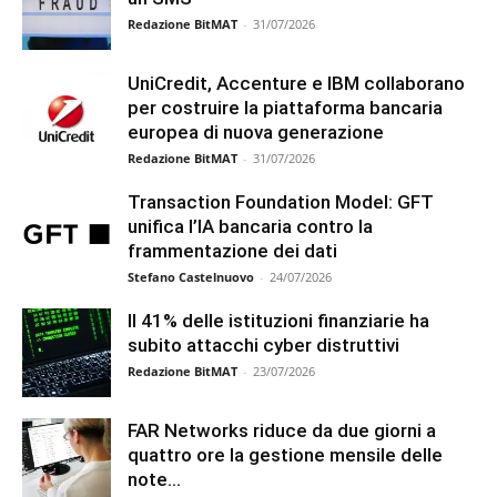
Redazione BitMAT
-
31/07/2026
UniCredit, Accenture e IBM collaborano
per costruire la piattaforma bancaria
europea di nuova generazione
Redazione BitMAT
-
31/07/2026
Transaction Foundation Model: GFT
unifica l’IA bancaria contro la
frammentazione dei dati
Stefano Castelnuovo
-
24/07/2026
Il 41% delle istituzioni finanziarie ha
subito attacchi cyber distruttivi
Redazione BitMAT
-
23/07/2026
FAR Networks riduce da due giorni a
quattro ore la gestione mensile delle
note...