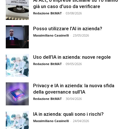
AI Act, 6 imprese siciliane su 10 hanno
già un caso d’uso da verificare
Redazione BitMAT
-
03/08/2026
Posso utilizzare l’AI in azienda?
Massimiliano Cassinelli
-
23/05/2026
Uso dell’IA in azienda: nuove regole
Redazione BitMAT
-
09/05/2026
Privacy e IA in azienda: la nuova sfida
della governance sull’IA
Redazione BitMAT
-
30/04/2026
IA in azienda: quali sono i rischi?
Massimiliano Cassinelli
-
24/04/2026