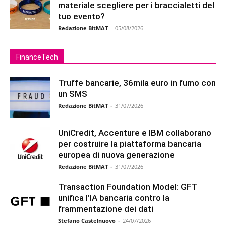
materiale scegliere per i braccialetti del
tuo evento?
Redazione BitMAT
-
05/08/2026
FinanceTech
Truffe bancarie, 36mila euro in fumo con
un SMS
Redazione BitMAT
-
31/07/2026
UniCredit, Accenture e IBM collaborano
per costruire la piattaforma bancaria
europea di nuova generazione
Redazione BitMAT
-
31/07/2026
Transaction Foundation Model: GFT
unifica l’IA bancaria contro la
frammentazione dei dati
Stefano Castelnuovo
-
24/07/2026