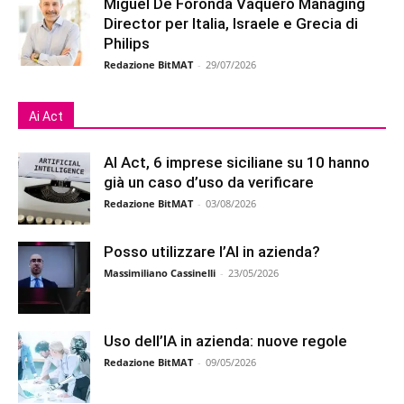
Miguel De Foronda Vaquero Managing
Director per Italia, Israele e Grecia di
Philips
Redazione BitMAT
-
29/07/2026
Ai Act
AI Act, 6 imprese siciliane su 10 hanno
già un caso d’uso da verificare
Redazione BitMAT
-
03/08/2026
Posso utilizzare l’AI in azienda?
Massimiliano Cassinelli
-
23/05/2026
Uso dell’IA in azienda: nuove regole
Redazione BitMAT
-
09/05/2026