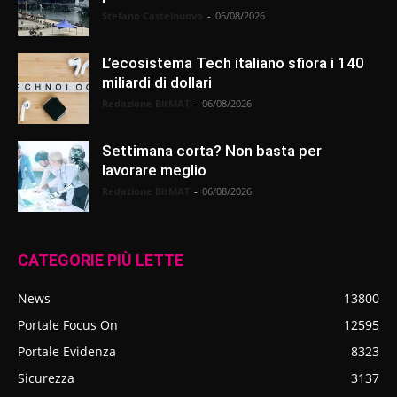
Stefano Castelnuovo
-
06/08/2026
L’ecosistema Tech italiano sfiora i 140
miliardi di dollari
Redazione BitMAT
-
06/08/2026
Settimana corta? Non basta per
lavorare meglio
Redazione BitMAT
-
06/08/2026
CATEGORIE PIÙ LETTE
News
13800
Portale Focus On
12595
Portale Evidenza
8323
Sicurezza
3137