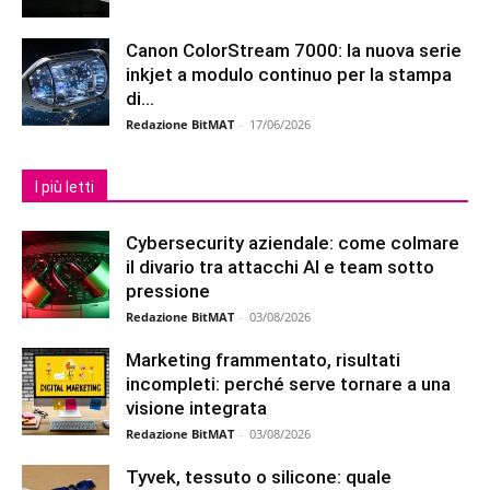
Canon ColorStream 7000: la nuova serie
inkjet a modulo continuo per la stampa
di...
Redazione BitMAT
-
17/06/2026
I più letti
Cybersecurity aziendale: come colmare
il divario tra attacchi AI e team sotto
pressione
Redazione BitMAT
-
03/08/2026
Marketing frammentato, risultati
incompleti: perché serve tornare a una
visione integrata
Redazione BitMAT
-
03/08/2026
Tyvek, tessuto o silicone: quale