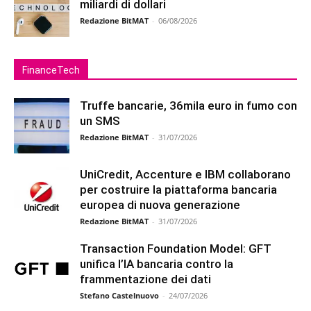
miliardi di dollari
Redazione BitMAT
-
06/08/2026
FinanceTech
Truffe bancarie, 36mila euro in fumo con
un SMS
Redazione BitMAT
-
31/07/2026
UniCredit, Accenture e IBM collaborano
per costruire la piattaforma bancaria
europea di nuova generazione
Redazione BitMAT
-
31/07/2026
Transaction Foundation Model: GFT
unifica l’IA bancaria contro la
frammentazione dei dati
Stefano Castelnuovo
-
24/07/2026