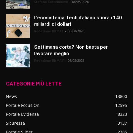
Stefano Castelnuovo
-
06/08/2026
L’ecosistema Tech italiano sfiora i 140
miliardi di dollari
Redazione BitMAT
-
06/08/2026
Settimana corta? Non basta per
lavorare meglio
Redazione BitMAT
-
06/08/2026
CATEGORIE PIÙ LETTE
News
13800
Portale Focus On
12595
Portale Evidenza
8323
Sicurezza
3137
Portale Slider
2785