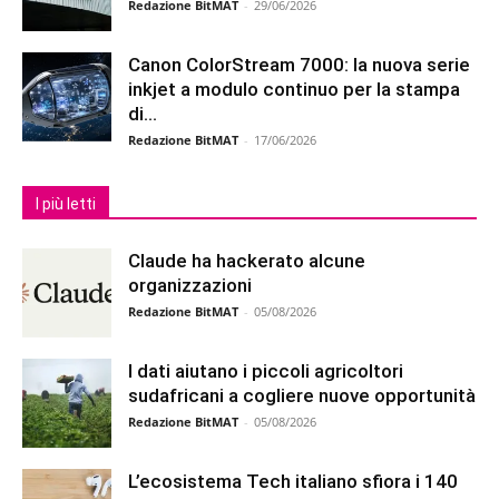
Redazione BitMAT
-
29/06/2026
Canon ColorStream 7000: la nuova serie
inkjet a modulo continuo per la stampa
di...
Redazione BitMAT
-
17/06/2026
I più letti
Claude ha hackerato alcune
organizzazioni
Redazione BitMAT
-
05/08/2026
I dati aiutano i piccoli agricoltori
sudafricani a cogliere nuove opportunità
Redazione BitMAT
-
05/08/2026
L’ecosistema Tech italiano sfiora i 140