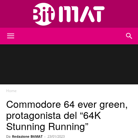
BitMat
Home
Commodore 64 ever green,
protagonista del “64K
Stunning Running”
Da
Redazione BitMAT
-
23/01/2023