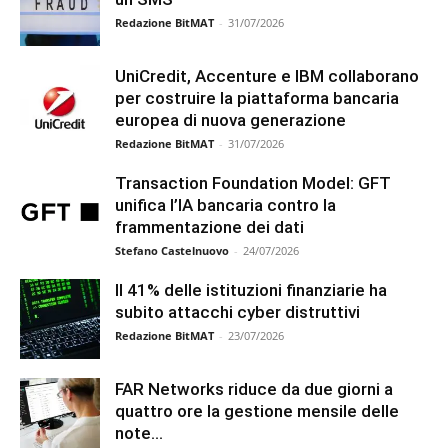
Redazione BitMAT
-
31/07/2026
UniCredit, Accenture e IBM collaborano
per costruire la piattaforma bancaria
europea di nuova generazione
Redazione BitMAT
-
31/07/2026
Transaction Foundation Model: GFT
unifica l’IA bancaria contro la
frammentazione dei dati
Stefano Castelnuovo
-
24/07/2026
Il 41% delle istituzioni finanziarie ha
subito attacchi cyber distruttivi
Redazione BitMAT
-
23/07/2026
FAR Networks riduce da due giorni a
quattro ore la gestione mensile delle
note...