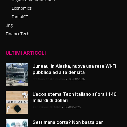
Economics
FantaICT
.ing
FinanceTech
ULTIMI ARTICOLI
Juneau, in Alaska, nuova una rete Wi-Fi
pubblica ad alta densità
Stefano Castelnuovo
-
06/08/2026
L’ecosistema Tech italiano sfiora i 140
miliardi di dollari
Redazione BitMAT
-
06/08/2026
Settimana corta? Non basta per