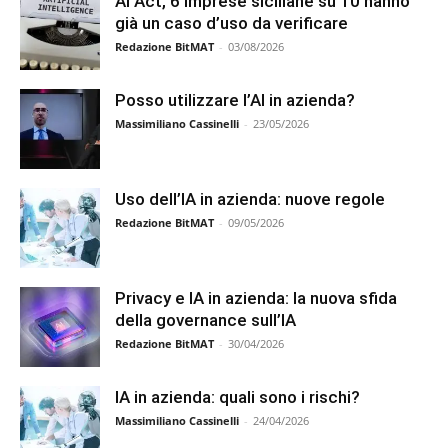
AI Act, 6 imprese siciliane su 10 hanno
già un caso d’uso da verificare
Redazione BitMAT
-
03/08/2026
Posso utilizzare l’AI in azienda?
Massimiliano Cassinelli
-
23/05/2026
Uso dell’IA in azienda: nuove regole
Redazione BitMAT
-
09/05/2026
Privacy e IA in azienda: la nuova sfida
della governance sull’IA
Redazione BitMAT
-
30/04/2026
IA in azienda: quali sono i rischi?
Massimiliano Cassinelli
-
24/04/2026