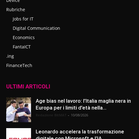
Device
Rubriche
Jobs for IT
Digital Communication
Economics
FantaICT
.ing
FinanceTech
ULTIMI ARTICOLI
Age bias nel lavoro: l’Italia maglia nera in
Europa per i limiti d’età nella...
Redazione BitMAT
-
10/08/2026
Leonardo accelera la trasformazione
digitale con Microsoft e l’IA