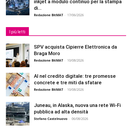
inkjet a modulo continuo per la stampa
di...
Redazione BitMAT
-
17/06/2026
I più letti
SPV acquista Cipierre Elettronica da
Braga Moro
Redazione BitMAT
-
10/08/2026
AI nel credito digitale: tre promesse
concrete e tre miti da sfatare
Redazione BitMAT
-
10/08/2026
Juneau, in Alaska, nuova una rete Wi-Fi
pubblica ad alta densità
Stefano Castelnuovo
-
06/08/2026