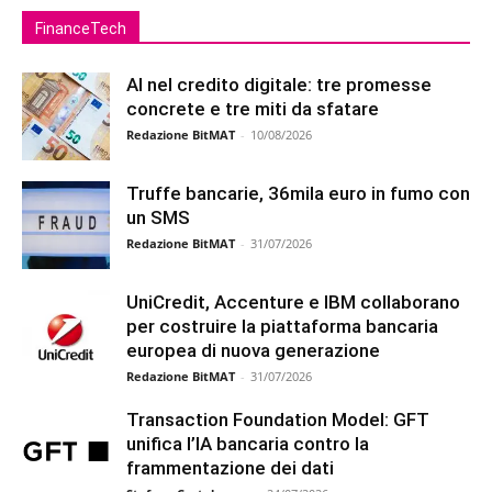
FinanceTech
AI nel credito digitale: tre promesse
concrete e tre miti da sfatare
Redazione BitMAT
-
10/08/2026
Truffe bancarie, 36mila euro in fumo con
un SMS
Redazione BitMAT
-
31/07/2026
UniCredit, Accenture e IBM collaborano
per costruire la piattaforma bancaria
europea di nuova generazione
Redazione BitMAT
-
31/07/2026
Transaction Foundation Model: GFT
unifica l’IA bancaria contro la
frammentazione dei dati