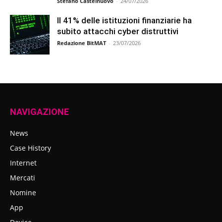
Stefano Castelnuovo
-
24/07/2026
Il 41% delle istituzioni finanziarie ha
subito attacchi cyber distruttivi
Redazione BitMAT
-
23/07/2026
NAVIGAZIONE
News
Case History
Internet
Mercati
Nomine
App