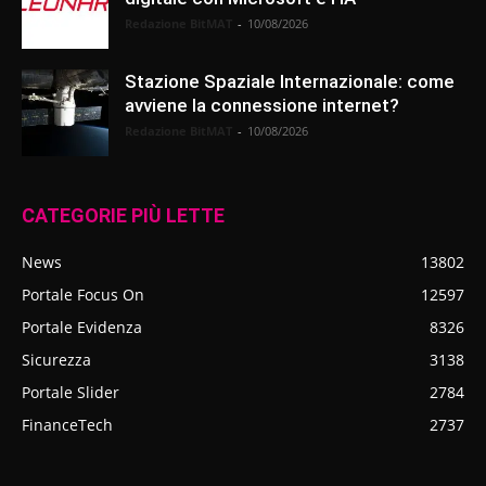
Redazione BitMAT
-
10/08/2026
Stazione Spaziale Internazionale: come
avviene la connessione internet?
Redazione BitMAT
-
10/08/2026
CATEGORIE PIÙ LETTE
News
13802
Portale Focus On
12597
Portale Evidenza
8326
Sicurezza
3138
Portale Slider
2784
FinanceTech
2737