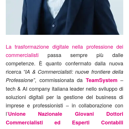
La trasformazione digitale nella professione dei
commercialisti
passa sempre più dalle
competenze. È quanto confermato dalla nuova
ricerca
“IA & Commercialisti: nuove frontiere della
, commissionata da
–
Professione”
TeamSystem
tech & AI company italiana leader nello sviluppo di
soluzioni digitali per la gestione del business di
imprese e professionisti – in collaborazione con
l
’
Unione Nazionale Giovani Dottori
Commercialisti ed Esperti Contabili