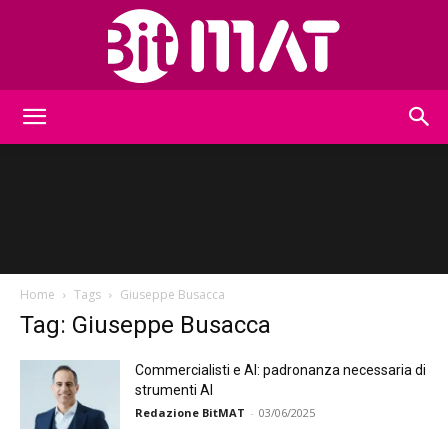
BitMat
Home
Tags
Giuseppe Busacca
Tag: Giuseppe Busacca
Commercialisti e AI: padronanza necessaria di
strumenti AI
Redazione BitMAT
-
03/06/2025