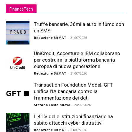
FinanceTech
Truffe bancarie, 36mila euro in fumo con
un SMS
Redazione BitMAT
-
31/07/2026
UniCredit, Accenture e IBM collaborano
per costruire la piattaforma bancaria
europea di nuova generazione
Redazione BitMAT
-
31/07/2026
Transaction Foundation Model: GFT
unifica l’IA bancaria contro la
frammentazione dei dati
Stefano Castelnuovo
-
24/07/2026
Il 41% delle istituzioni finanziarie ha
subito attacchi cyber distruttivi
Redazione BitMAT
-
23/07/2026