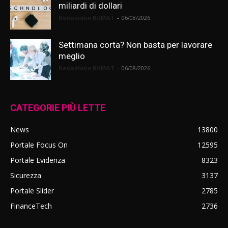
miliardi di dollari
Redazione BitMAT
-
06/08/2026
Settimana corta? Non basta per lavorare
meglio
Redazione BitMAT
-
06/08/2026
CATEGORIE PIÙ LETTE
News
13800
Portale Focus On
12595
Portale Evidenza
8323
Sicurezza
3137
Portale Slider
2785
FinanceTech
2736