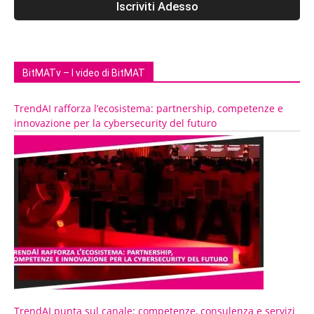
BitMATv – I video di BitMAT
TrendAI rafforza l’ecosistema: partnership, competenze e
innovazione per la cybersecurity del futuro
TrendAI punta sul canale: competenze, consulenza e servizi