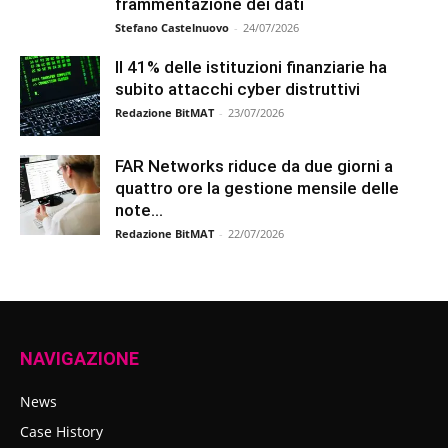
frammentazione dei dati
Stefano Castelnuovo
-
24/07/2026
Il 41% delle istituzioni finanziarie ha
subito attacchi cyber distruttivi
Redazione BitMAT
-
23/07/2026
FAR Networks riduce da due giorni a
quattro ore la gestione mensile delle
note...
Redazione BitMAT
-
22/07/2026
NAVIGAZIONE
News
Case History