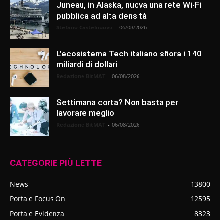
Juneau, in Alaska, nuova una rete Wi-Fi
pubblica ad alta densità
Stefano Castelnuovo
-
06/08/2026
L’ecosistema Tech italiano sfiora i 140
miliardi di dollari
Redazione BitMAT
-
06/08/2026
Settimana corta? Non basta per
lavorare meglio
Redazione BitMAT
-
06/08/2026
CATEGORIE PIÙ LETTE
News
13800
Portale Focus On
12595
Portale Evidenza
8323