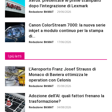
Xerox: presentate le prime stampanti
dopo l’integrazione di Lexmark
Redazione BitMAT
-
29/06/2026
Canon ColorStream 7000: la nuova serie
inkjet a modulo continuo per la stampa
di...
Redazione BitMAT
-
17/06/2026
I più letti
L’Aeroporto Franz Josef Strauss di
Monaco di Baviera ottimizza le
operation con Celonis
Redazione BitMAT
-
05/08/2026
Adozione dell’AI: quali fattori frenano la
trasformazione?
Redazione BitMAT
-
04/08/2026