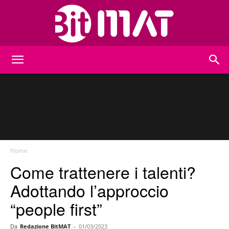
BitMat
Home
Come trattenere i talenti?
Adottando l’approccio
“people first”
Da
Redazione BitMAT
-
01/03/2023