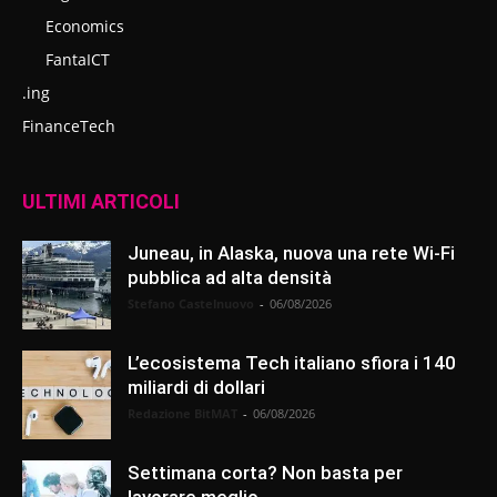
Economics
FantaICT
.ing
FinanceTech
ULTIMI ARTICOLI
Juneau, in Alaska, nuova una rete Wi-Fi
pubblica ad alta densità
Stefano Castelnuovo
-
06/08/2026
L’ecosistema Tech italiano sfiora i 140
miliardi di dollari
Redazione BitMAT
-
06/08/2026
Settimana corta? Non basta per