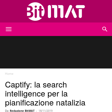
BitMat
Home
Captify: la search
intelligence per la
pianificazione natalizia
Da
Redazione BitMAT
-
18/11/2019