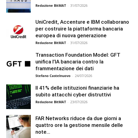
Redazione BitMAT
-
31/07/2026
UniCredit, Accenture e IBM collaborano
per costruire la piattaforma bancaria
europea di nuova generazione
Redazione BitMAT
-
31/07/2026
Transaction Foundation Model: GFT
unifica l’IA bancaria contro la
frammentazione dei dati
Stefano Castelnuovo
-
24/07/2026
Il 41% delle istituzioni finanziarie ha
subito attacchi cyber distruttivi
Redazione BitMAT
-
23/07/2026
FAR Networks riduce da due giorni a
quattro ore la gestione mensile delle
note...