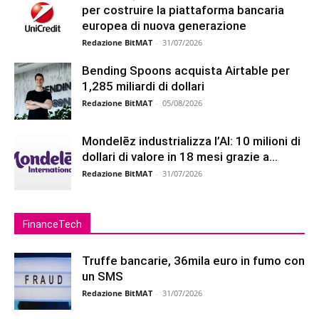
per costruire la piattaforma bancaria
europea di nuova generazione
Redazione BitMAT
-
31/07/2026
Bending Spoons acquista Airtable per
1,285 miliardi di dollari
Redazione BitMAT
-
05/08/2026
Mondelēz industrializza l’AI: 10 milioni di
dollari di valore in 18 mesi grazie a...
Redazione BitMAT
-
31/07/2026
FinanceTech
Truffe bancarie, 36mila euro in fumo con
un SMS
Redazione BitMAT
-
31/07/2026