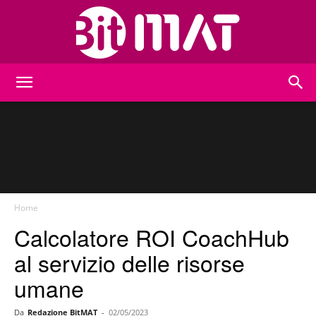
BitMat
Home
Calcolatore ROI CoachHub
al servizio delle risorse
umane
Da
Redazione BitMAT
-
02/05/2023