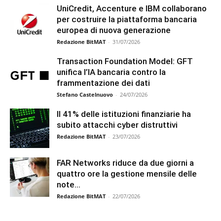
UniCredit, Accenture e IBM collaborano
per costruire la piattaforma bancaria
europea di nuova generazione
Redazione BitMAT
-
31/07/2026
Transaction Foundation Model: GFT
unifica l’IA bancaria contro la
frammentazione dei dati
Stefano Castelnuovo
-
24/07/2026
Il 41% delle istituzioni finanziarie ha
subito attacchi cyber distruttivi
Redazione BitMAT
-
23/07/2026
FAR Networks riduce da due giorni a
quattro ore la gestione mensile delle
note...
Redazione BitMAT
-
22/07/2026