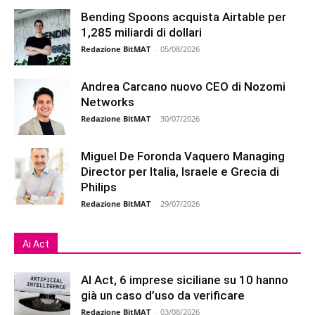
Bending Spoons acquista Airtable per
1,285 miliardi di dollari
Redazione BitMAT
-
05/08/2026
Andrea Carcano nuovo CEO di Nozomi
Networks
Redazione BitMAT
-
30/07/2026
Miguel De Foronda Vaquero Managing
Director per Italia, Israele e Grecia di
Philips
Redazione BitMAT
-
29/07/2026
Ai Act
AI Act, 6 imprese siciliane su 10 hanno
già un caso d’uso da verificare
Redazione BitMAT
-
03/08/2026