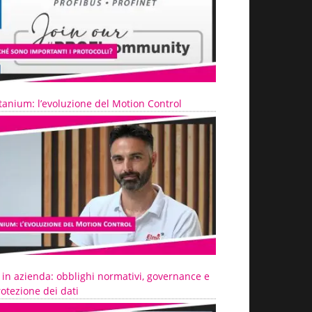
tanium: l’evoluzione del Motion Control
 in azienda: obblighi normativi, governance e
otezione dei dati