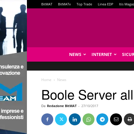
BitMAT
BitMATv
Top Trade
Linea EDP
Itis Maga
NEWS
INTERNET
SICU
Home
News
Boole Server alla
Da
Redazione BitMAT
-
27/10/2017