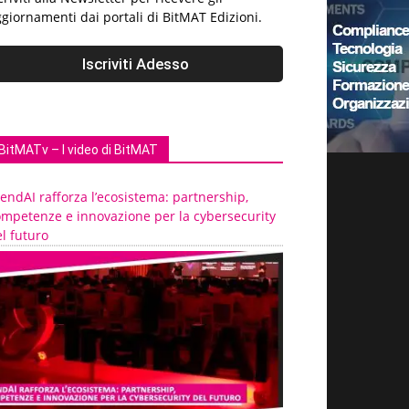
giornamenti dai portali di BitMAT Edizioni.
BitMATv – I video di BitMAT
endAI rafforza l’ecosistema: partnership,
ompetenze e innovazione per la cybersecurity
l futuro