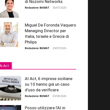
di Nozomi Networks
Redazione BitMAT
-
30/07/2026
Miguel De Foronda Vaquero
Managing Director per
Italia, Israele e Grecia di
Philips
Redazione BitMAT
-
29/07/2026
Ai Act
AI Act, 6 imprese siciliane
su 10 hanno già un caso
d’uso da verificare
Redazione BitMAT
-
03/08/2026
Posso utilizzare l’AI in