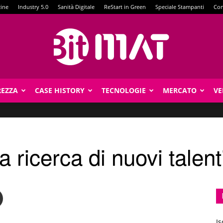
zine
Industry 5.0
Sanità Digitale
ReStart in Green
Speciale Stampanti
Con
REZZA
CASE HISTORY
TECNOLOGIE
MERCATO
VE
BitMat
 ricerca di nuovi talent
Is