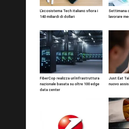
L’ecosistema Tech italiano sfiora i
Settimana 
140 miliardi di dollari
lavorare me
FiberCop realizza un’infrastruttura
Just Eat Tak
nazionale basata su oltre 100 edge
nuovo assis
data center