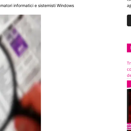
ag
mmatori informatici e sistemisti Windows
Tr
c
de