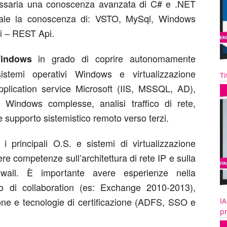
necessaria una conoscenza avanzata di C# e .NET
nziale la conoscenza di: VSTO, MySql, Windows
i – REST Api.
in grado di coprire autonomamente
Windows
sistemi operativi Windows e virtualizzazione
Ti
lication service Microsoft (IIS, MSSQL, AD),
ti Windows complesse, analisi traffico di rete,
supporto sistemistico remoto verso terzi.
i principali O.S. e sistemi di virtualizzazione
 competenze sull’architettura di rete IP e sulla
wall. È importante avere esperienze nella
vo di collaboration (es: Exchange 2010-2013),
one e tecnologie di certificazione (ADFS, SSO e
IA
pr