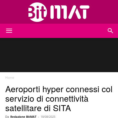
BitMat
Home
Aeroporti hyper connessi col
servizio di connettività
satellitare di SITA
Da
Redazione BitMAT
-
18/08/2025