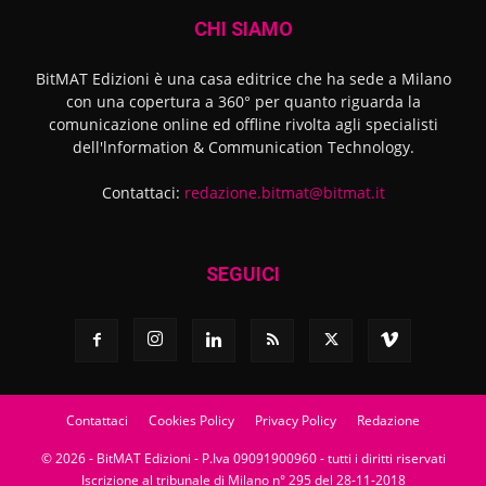
CHI SIAMO
BitMAT Edizioni è una casa editrice che ha sede a Milano
con una copertura a 360° per quanto riguarda la
comunicazione online ed offline rivolta agli specialisti
dell'lnformation & Communication Technology.
Contattaci:
redazione.bitmat@bitmat.it
SEGUICI
Contattaci
Cookies Policy
Privacy Policy
Redazione
© 2026 - BitMAT Edizioni - P.Iva 09091900960 - tutti i diritti riservati
Iscrizione al tribunale di Milano n° 295 del 28-11-2018