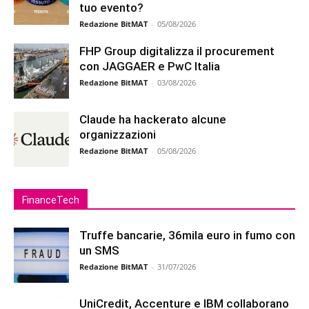
tuo evento?
Redazione BitMAT
-
05/08/2026
FHP Group digitalizza il procurement
con JAGGAER e PwC Italia
Redazione BitMAT
-
03/08/2026
Claude ha hackerato alcune
organizzazioni
Redazione BitMAT
-
05/08/2026
FinanceTech
Truffe bancarie, 36mila euro in fumo con
un SMS
Redazione BitMAT
-
31/07/2026
UniCredit, Accenture e IBM collaborano