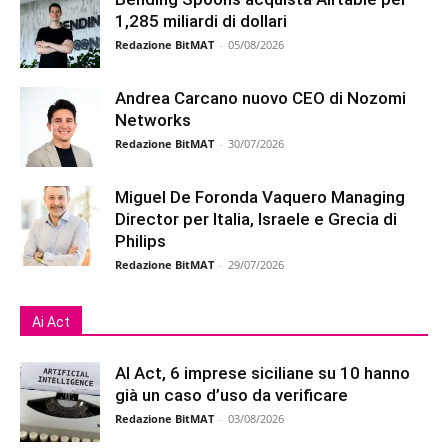
1,285 miliardi di dollari
Redazione BitMAT
-
05/08/2026
Andrea Carcano nuovo CEO di Nozomi
Networks
Redazione BitMAT
-
30/07/2026
Miguel De Foronda Vaquero Managing
Director per Italia, Israele e Grecia di
Philips
Redazione BitMAT
-
29/07/2026
Ai Act
AI Act, 6 imprese siciliane su 10 hanno
già un caso d’uso da verificare
Redazione BitMAT
-
03/08/2026