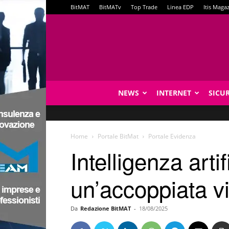
BitMAT
BitMATv
Top Trade
Linea EDP
Itis Maga
NEWS
INTERNET
SICU
Home
Portale BitMat
Portale Evidenza
Intelligenza arti
un’accoppiata v
Da
Redazione BitMAT
-
18/08/2025