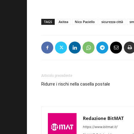
TAGS
Axitea
Nico Paciello
sicurezza città
sm
Articolo precedente
Ridurre i rischi nella casella postale
Redazione BitMAT
https://www.bitmat.it/