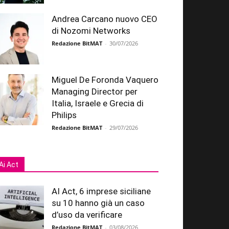
Andrea Carcano nuovo CEO
di Nozomi Networks
Redazione BitMAT
-
30/07/2026
Miguel De Foronda Vaquero
Managing Director per
Italia, Israele e Grecia di
Philips
Redazione BitMAT
-
29/07/2026
Ai Act
AI Act, 6 imprese siciliane
su 10 hanno già un caso
d’uso da verificare
Redazione BitMAT
-
03/08/2026