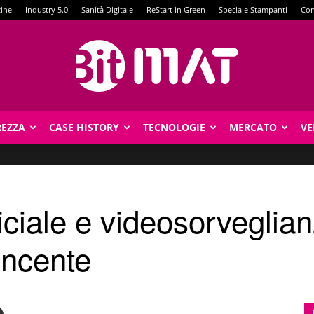
zine
Industry 5.0
Sanità Digitale
ReStart in Green
Speciale Stampanti
Con
REZZA
CASE HISTORY
TECNOLOGIE
MERCATO
VE
BitMat
ficiale e videosorveglia
incente