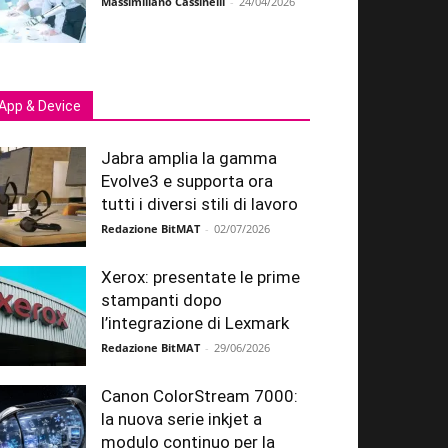
Massimiliano Cassinelli
-
24/04/2026
App & Device
Jabra amplia la gamma
Evolve3 e supporta ora
tutti i diversi stili di lavoro
Redazione BitMAT
-
02/07/2026
Xerox: presentate le prime
stampanti dopo
l’integrazione di Lexmark
Redazione BitMAT
-
29/06/2026
Canon ColorStream 7000:
la nuova serie inkjet a
modulo continuo per la