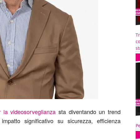
T
co
st
per la videosorveglianza
sta diventando un trend
mpatto significativo su sicurezza, efficienza
Pe