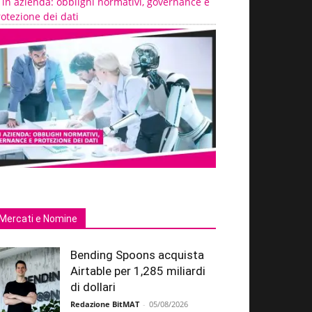
 in azienda: obblighi normativi, governance e
otezione dei dati
Mercati e Nomine
Bending Spoons acquista
Airtable per 1,285 miliardi
di dollari
Redazione BitMAT
-
05/08/2026