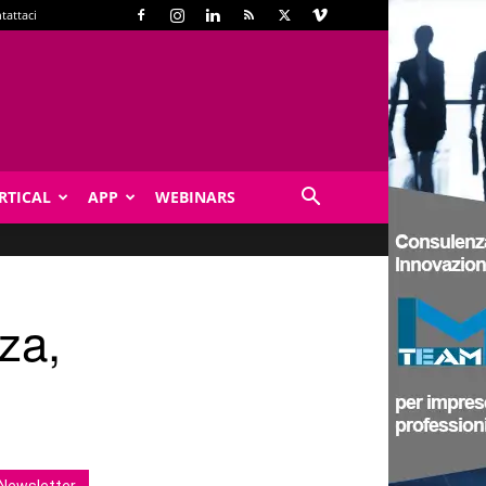
tattaci
RTICAL
APP
WEBINARS
nza,