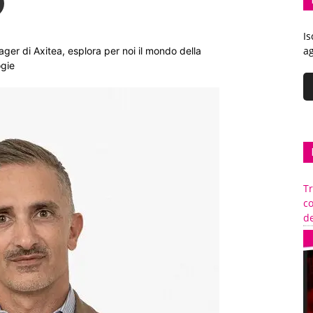
Is
ag
er di Axitea, esplora per noi il mondo della
ogie
Tr
c
de