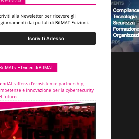
Newsletter
criviti alla Newsletter per ricevere gli
giornamenti dai portali di BitMAT Edizioni.
BitMATv – I video di BitMAT
endAI rafforza l’ecosistema: partnership,
ompetenze e innovazione per la cybersecurity
l futuro