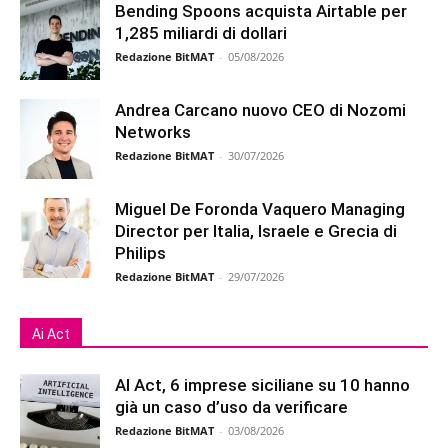
Bending Spoons acquista Airtable per
1,285 miliardi di dollari
Redazione BitMAT
-
05/08/2026
Andrea Carcano nuovo CEO di Nozomi
Networks
Redazione BitMAT
-
30/07/2026
Miguel De Foronda Vaquero Managing
Director per Italia, Israele e Grecia di
Philips
Redazione BitMAT
-
29/07/2026
Ai Act
AI Act, 6 imprese siciliane su 10 hanno
già un caso d’uso da verificare
Redazione BitMAT
-
03/08/2026