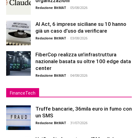
organizzazioni
Redazione BitMAT
-
05/08/2026
AI Act, 6 imprese siciliane su 10 hanno
già un caso d’uso da verificare
Redazione BitMAT
-
03/08/2026
FiberCop realizza un’infrastruttura
nazionale basata su oltre 100 edge data
center
Redazione BitMAT
-
04/08/2026
FinanceTech
Truffe bancarie, 36mila euro in fumo con
un SMS
Redazione BitMAT
-
31/07/2026