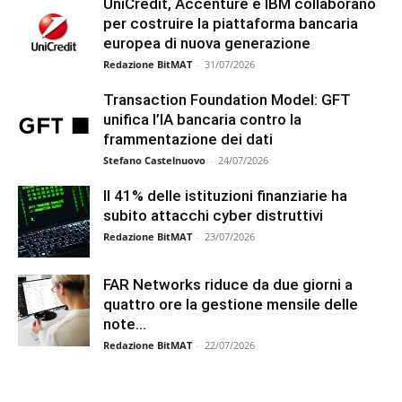
UniCredit, Accenture e IBM collaborano
per costruire la piattaforma bancaria
europea di nuova generazione
Redazione BitMAT
-
31/07/2026
Transaction Foundation Model: GFT
unifica l’IA bancaria contro la
frammentazione dei dati
Stefano Castelnuovo
-
24/07/2026
Il 41% delle istituzioni finanziarie ha
subito attacchi cyber distruttivi
Redazione BitMAT
-
23/07/2026
FAR Networks riduce da due giorni a
quattro ore la gestione mensile delle
note...
Redazione BitMAT
-
22/07/2026