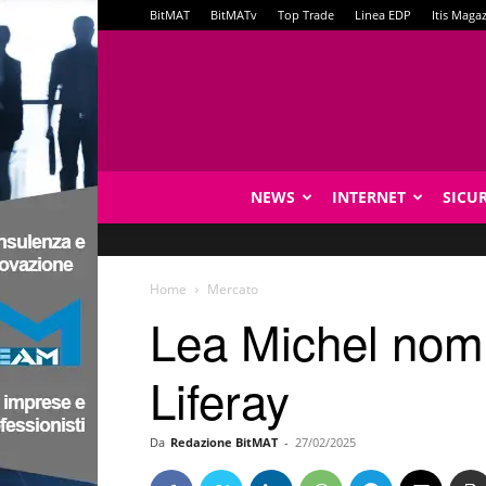
BitMAT
BitMATv
Top Trade
Linea EDP
Itis Maga
NEWS
INTERNET
SICU
Home
Mercato
Lea Michel nom
Liferay
Da
Redazione BitMAT
-
27/02/2025