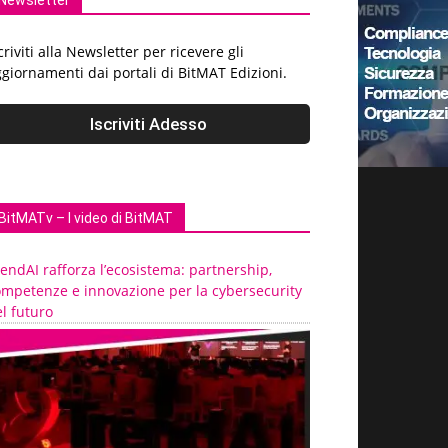
Newsletter
criviti alla Newsletter per ricevere gli
giornamenti dai portali di BitMAT Edizioni.
BitMATv – I video di BitMAT
endAI rafforza l’ecosistema: partnership,
ompetenze e innovazione per la cybersecurity
l futuro