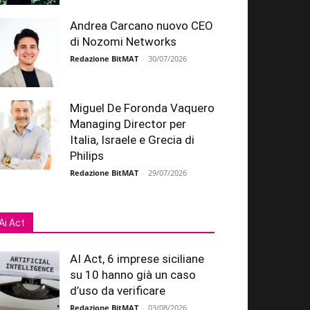
Andrea Carcano nuovo CEO
di Nozomi Networks
Redazione BitMAT
-
30/07/2026
Miguel De Foronda Vaquero
Managing Director per
Italia, Israele e Grecia di
Philips
Redazione BitMAT
-
29/07/2026
Ai Act
AI Act, 6 imprese siciliane
su 10 hanno già un caso
d’uso da verificare
Redazione BitMAT
-
03/08/2026