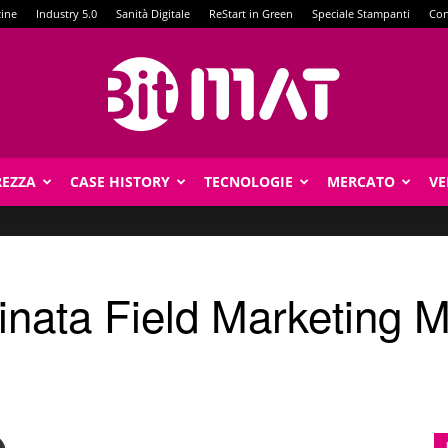
zine
Industry 5.0
Sanità Digitale
ReStart in Green
Speciale Stampanti
Con
REZZA
CASE HISTORY
TECNOLOGIE
MERCATO
VE
BitMat
inata Field Marketing 