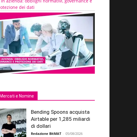
 in azienda: obblighi normativi, governance e
otezione dei dati
Mercati e Nomine
Bending Spoons acquista
Airtable per 1,285 miliardi
di dollari
Redazione BitMAT
-
05/08/2026