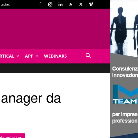
tattaci
RTICAL
APP
WEBINARS
Manager da