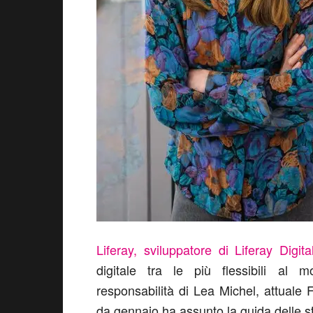
Liferay, sviluppatore di Liferay Digi
digitale tra le più flessibili al
responsabilità di Lea Michel, attual
da gennaio ha assunto la guida delle st