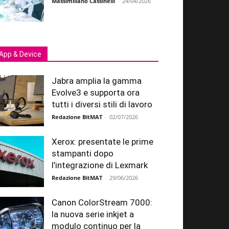
Massimiliano Cassinelli
-
24/04/2026
App & Device
Jabra amplia la gamma
Evolve3 e supporta ora
tutti i diversi stili di lavoro
Redazione BitMAT
-
02/07/2026
Xerox: presentate le prime
stampanti dopo
l’integrazione di Lexmark
Redazione BitMAT
-
29/06/2026
Canon ColorStream 7000:
la nuova serie inkjet a
modulo continuo per la