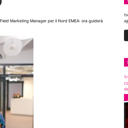
Is
ag
, Field Marketing Manager per il Nord EMEA: ora guiderà
Tr
c
de