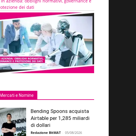
 in azienda: obblighi normativi, governance e
otezione dei dati
Mercati e Nomine
Bending Spoons acquista
Airtable per 1,285 miliardi
di dollari
Redazione BitMAT
-
05/08/2026