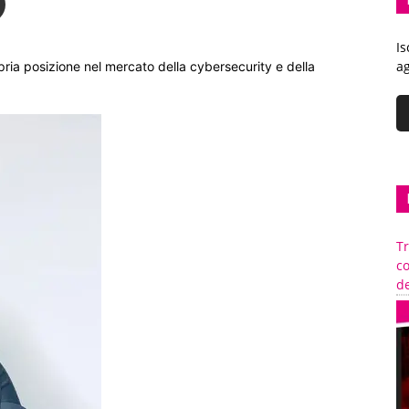
Is
ag
ria posizione nel mercato della cybersecurity e della
Tr
c
de