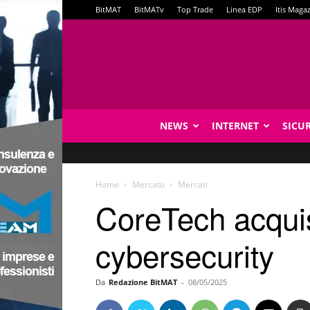
BitMAT
BitMATv
Top Trade
Linea EDP
Itis Maga
NEWS
INTERNET
SICU
Home
Mercato
Mercati
CoreTech acquis
cybersecurity
Da
Redazione BitMAT
-
08/05/2025