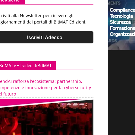
Newsletter
criviti alla Newsletter per ricevere gli
giornamenti dai portali di BitMAT Edizioni.
BitMATv – I video di BitMAT
endAI rafforza l’ecosistema: partnership,
ompetenze e innovazione per la cybersecurity
l futuro