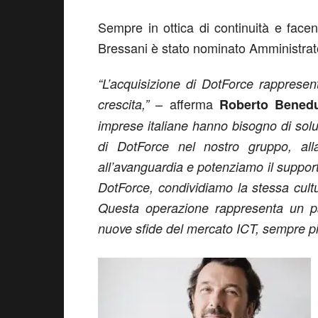
Sempre in ottica di continuità e face
Bressani è stato nominato Amministrat
“L’acquisizione di DotForce rapprese
– afferma
crescita,”
Roberto Bened
imprese italiane hanno bisogno di soluz
di DotForce nel nostro gruppo, alla
all’avanguardia e potenziamo il support
DotForce, condividiamo la stessa cultu
Questa operazione rappresenta un pa
nuove sfide del mercato ICT, sempre più