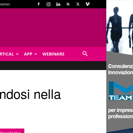
tattaci
RTICAL
APP
WEBINARS
ndosi nella