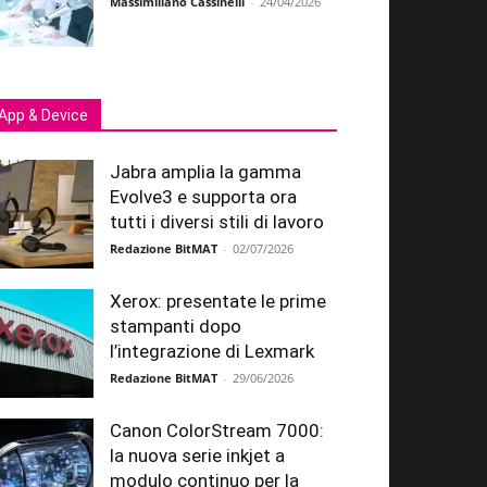
Massimiliano Cassinelli
-
24/04/2026
App & Device
Jabra amplia la gamma
Evolve3 e supporta ora
tutti i diversi stili di lavoro
Redazione BitMAT
-
02/07/2026
Xerox: presentate le prime
stampanti dopo
l’integrazione di Lexmark
Redazione BitMAT
-
29/06/2026
Canon ColorStream 7000:
la nuova serie inkjet a
modulo continuo per la