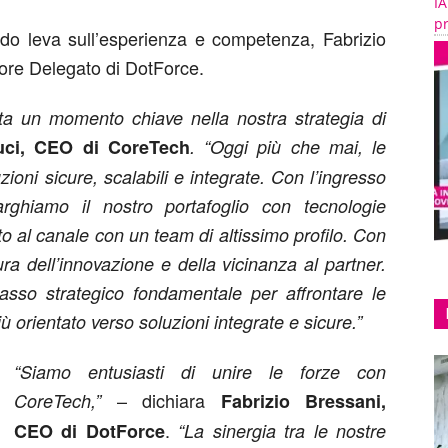
IA
pr
ndo leva sull’esperienza e competenza, Fabrizio
ore Delegato di DotForce.
nta un momento chiave nella nostra strategia di
uci, CEO di CoreTech
. “Oggi più che mai, le
ioni sicure, scalabili e integrate. Con l’ingresso
rghiamo il nostro portafoglio con tecnologie
o al canale con un team di altissimo profilo. Con
ra dell’innovazione e della vicinanza al partner.
sso strategico fondamentale per affrontare le
 orientato verso soluzioni integrate e sicure.”
“Siamo entusiasti di unire le forze con
– dichiara
CoreTech,”
Fabrizio Bressani,
.
CEO di DotForce
“La sinergia tra le nostre