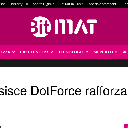
zine
Industry 5.0
Sanità Digitale
ReStart in Green
Speciale Stampanti
Con
REZZA
CASE HISTORY
TECNOLOGIE
MERCATO
VE
BitMat
isce DotForce rafforza