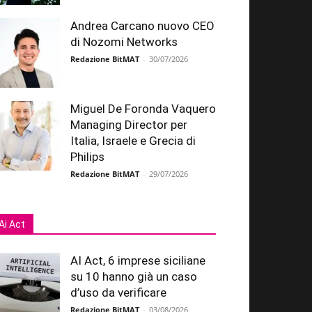
Andrea Carcano nuovo CEO
di Nozomi Networks
Redazione BitMAT
-
30/07/2026
Miguel De Foronda Vaquero
Managing Director per
Italia, Israele e Grecia di
Philips
Redazione BitMAT
-
29/07/2026
Ai Act
AI Act, 6 imprese siciliane
su 10 hanno già un caso
d’uso da verificare
Redazione BitMAT
-
03/08/2026