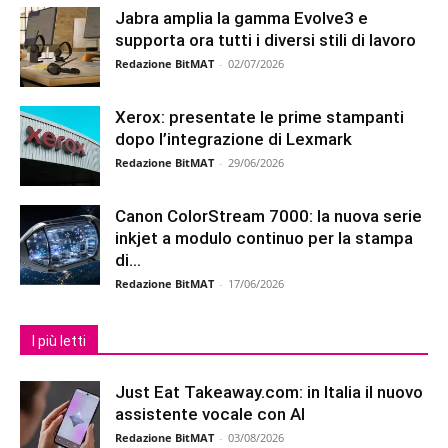
Jabra amplia la gamma Evolve3 e
supporta ora tutti i diversi stili di lavoro
Redazione BitMAT
-
02/07/2026
Xerox: presentate le prime stampanti
dopo l’integrazione di Lexmark
Redazione BitMAT
-
29/06/2026
Canon ColorStream 7000: la nuova serie
inkjet a modulo continuo per la stampa
di...
Redazione BitMAT
-
17/06/2026
I più letti
Just Eat Takeaway.com: in Italia il nuovo
assistente vocale con AI
Redazione BitMAT
-
03/08/2026