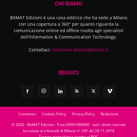
CHI SIAMO
BitMAT Edizioni è una casa editrice che ha sede a Milano
con una copertura a 360° per quanto riguarda la
comunicazione online ed offline rivolta agli specialisti
dell'lnformation & Communication Technology.
Contattaci:
redazione.bitmat@bitmat.it
SEGUICI
Contattaci
Cookies Policy
Privacy Policy
Redazione
© 2026 - BitMAT Edizioni - P.Iva 09091900960 - tutti i diritti riservati
Iscrizione al tribunale di Milano n° 295 del 28-11-2018
Testata giornalistica iscritta al ROC