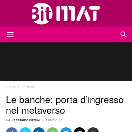
BitMat
Home
Vertical
Le banche: porta d’ingresso
nel metaverso
Da
Redazione BitMAT
-
13/09/2022