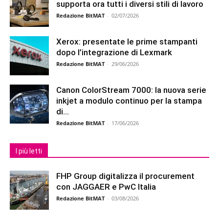
supporta ora tutti i diversi stili di lavoro
Redazione BitMAT
-
02/07/2026
Xerox: presentate le prime stampanti
dopo l’integrazione di Lexmark
Redazione BitMAT
-
29/06/2026
Canon ColorStream 7000: la nuova serie
inkjet a modulo continuo per la stampa
di...
Redazione BitMAT
-
17/06/2026
I più letti
FHP Group digitalizza il procurement
con JAGGAER e PwC Italia
Redazione BitMAT
-
03/08/2026