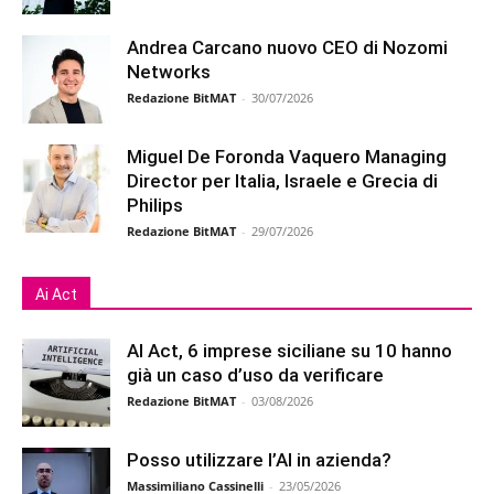
Andrea Carcano nuovo CEO di Nozomi
Networks
Redazione BitMAT
-
30/07/2026
Miguel De Foronda Vaquero Managing
Director per Italia, Israele e Grecia di
Philips
Redazione BitMAT
-
29/07/2026
Ai Act
AI Act, 6 imprese siciliane su 10 hanno
già un caso d’uso da verificare
Redazione BitMAT
-
03/08/2026
Posso utilizzare l’AI in azienda?
Massimiliano Cassinelli
-
23/05/2026