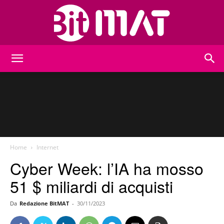
BitMat
Home
Internet
Cyber Week: l’IA ha mosso
51 $ miliardi di acquisti
Da
Redazione BitMAT
-
30/11/2023