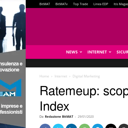
BitMAT
BitMATv
Top Trade
Linea EDP
Itis Maga
NEWS
INTERNET
SICU
Home
Internet
Digital Marketing
Ratemeup: scopr
Index
Da
Redazione BitMAT
-
29/01/2020