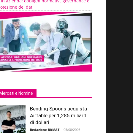
 in azienda: obblighi normativi, governance e
otezione dei dati
Mercati e Nomine
Bending Spoons acquista
Airtable per 1,285 miliardi
di dollari
Redazione BitMAT
-
05/08/2026