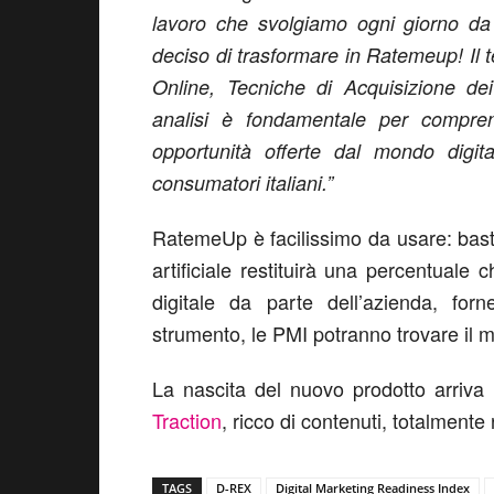
lavoro che svolgiamo ogni giorno da 
deciso di trasformare in Ratemeup! Il t
Online, Tecniche di Acquisizione de
analisi è fondamentale per compre
opportunità offerte dal mondo digi
consumatori italiani.”
RatemeUp è facilissimo da usare: bast
artificiale restituirà una percentuale 
digitale da parte dell’azienda, for
strumento, le PMI potranno trovare il mo
La nascita del nuovo prodotto arriva
Traction
, ricco di contenuti, totalmente
TAGS
D-REX
Digital Marketing Readiness Index