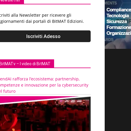
Newsletter
criviti alla Newsletter per ricevere gli
giornamenti dai portali di BitMAT Edizioni.
BitMATv – I video di BitMAT
endAI rafforza l’ecosistema: partnership,
ompetenze e innovazione per la cybersecurity
l futuro