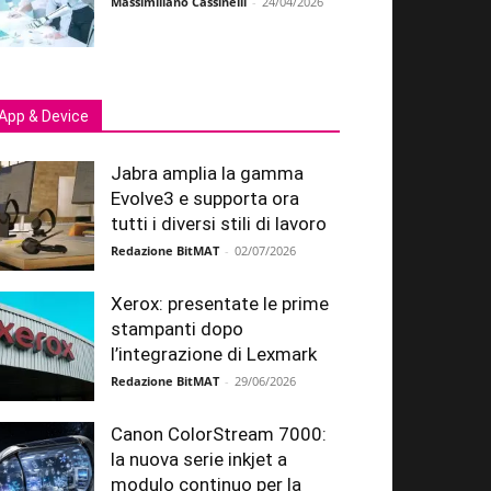
Massimiliano Cassinelli
-
24/04/2026
App & Device
Jabra amplia la gamma
Evolve3 e supporta ora
tutti i diversi stili di lavoro
Redazione BitMAT
-
02/07/2026
Xerox: presentate le prime
stampanti dopo
l’integrazione di Lexmark
Redazione BitMAT
-
29/06/2026
Canon ColorStream 7000:
la nuova serie inkjet a
modulo continuo per la