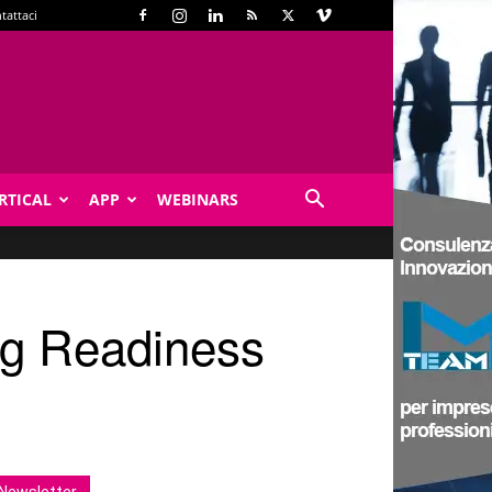
tattaci
RTICAL
APP
WEBINARS
ing Readiness