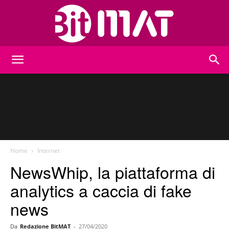
BitMat
Home
Internet
NewsWhip, la piattaforma di
analytics a caccia di fake
news
Da
Redazione BitMAT
-
27/04/2020