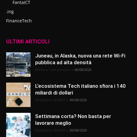
FantaICT
.ing
FinanceTech
ULTIMI ARTICOLI
Juneau, in Alaska, nuova una rete Wi-Fi
pubblica ad alta densità
Stefano Castelnuovo
-
06/08/2026
L’ecosistema Tech italiano sfiora i 140
miliardi di dollari
Redazione BitMAT
-
06/08/2026
Settimana corta? Non basta per
lavorare meglio
Redazione BitMAT
-
06/08/2026