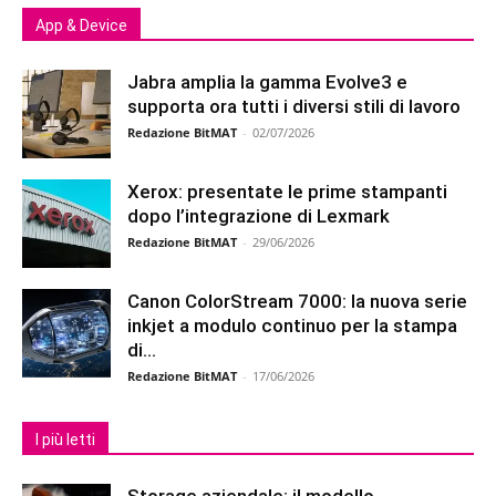
App & Device
Jabra amplia la gamma Evolve3 e
supporta ora tutti i diversi stili di lavoro
Redazione BitMAT
-
02/07/2026
Xerox: presentate le prime stampanti
dopo l’integrazione di Lexmark
Redazione BitMAT
-
29/06/2026
Canon ColorStream 7000: la nuova serie
inkjet a modulo continuo per la stampa
di...
Redazione BitMAT
-
17/06/2026
I più letti
Storage aziendale: il modello