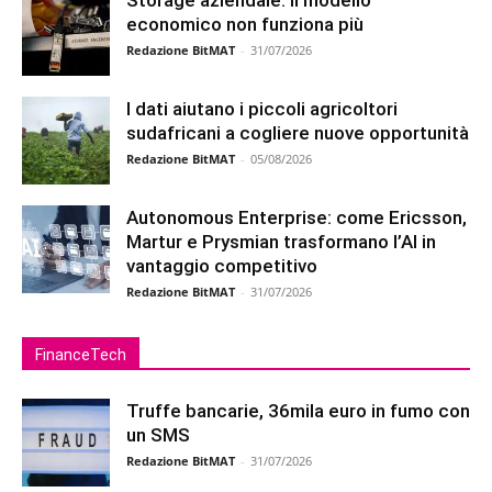
economico non funziona più
Redazione BitMAT
-
31/07/2026
I dati aiutano i piccoli agricoltori
sudafricani a cogliere nuove opportunità
Redazione BitMAT
-
05/08/2026
Autonomous Enterprise: come Ericsson,
Martur e Prysmian trasformano l’AI in
vantaggio competitivo
Redazione BitMAT
-
31/07/2026
FinanceTech
Truffe bancarie, 36mila euro in fumo con
un SMS
Redazione BitMAT
-
31/07/2026