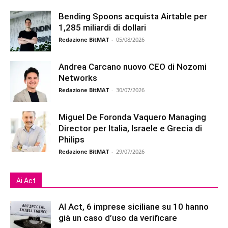
Bending Spoons acquista Airtable per
1,285 miliardi di dollari
Redazione BitMAT
-
05/08/2026
Andrea Carcano nuovo CEO di Nozomi
Networks
Redazione BitMAT
-
30/07/2026
Miguel De Foronda Vaquero Managing
Director per Italia, Israele e Grecia di
Philips
Redazione BitMAT
-
29/07/2026
Ai Act
AI Act, 6 imprese siciliane su 10 hanno
già un caso d’uso da verificare