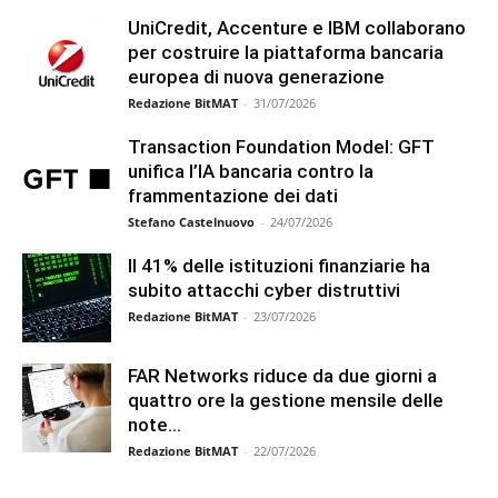
UniCredit, Accenture e IBM collaborano
per costruire la piattaforma bancaria
europea di nuova generazione
Redazione BitMAT
-
31/07/2026
Transaction Foundation Model: GFT
unifica l’IA bancaria contro la
frammentazione dei dati
Stefano Castelnuovo
-
24/07/2026
Il 41% delle istituzioni finanziarie ha
subito attacchi cyber distruttivi
Redazione BitMAT
-
23/07/2026
FAR Networks riduce da due giorni a
quattro ore la gestione mensile delle
note...
Redazione BitMAT
-
22/07/2026