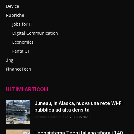
Device
Rubriche
Jobs for IT
Digital Communication
Economics
FantaICT
.ing
FinanceTech
ULTIMI ARTICOLI
Juneau, in Alaska, nuova una rete Wi-Fi
pubblica ad alta densità
Stefano Castelnuovo
-
06/08/2026
L’ecosistema Tech italiano sfiora i 140