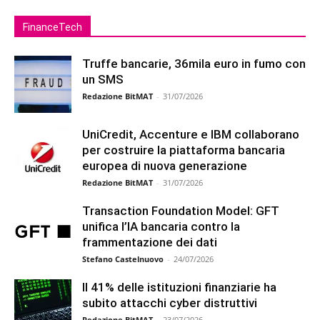
FinanceTech
Truffe bancarie, 36mila euro in fumo con
un SMS
Redazione BitMAT
-
31/07/2026
UniCredit, Accenture e IBM collaborano
per costruire la piattaforma bancaria
europea di nuova generazione
Redazione BitMAT
-
31/07/2026
Transaction Foundation Model: GFT
unifica l’IA bancaria contro la
frammentazione dei dati
Stefano Castelnuovo
-
24/07/2026
Il 41% delle istituzioni finanziarie ha
subito attacchi cyber distruttivi
Redazione BitMAT
-
23/07/2026