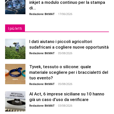
inkjet a modulo continuo per la stampa
di...
Redazione BitMAT
-
17/06/2026
I più letti
I dati aiutano i piccoli agricoltori
sudafricani a cogliere nuove opportunità
Redazione BitMAT
-
05/08/2026
Tyvek, tessuto o silicone: quale
materiale scegliere per i braccialetti del
tuo evento?
Redazione BitMAT
-
05/08/2026
AI Act, 6 imprese siciliane su 10 hanno
già un caso d’uso da verificare
Redazione BitMAT
-
03/08/2026