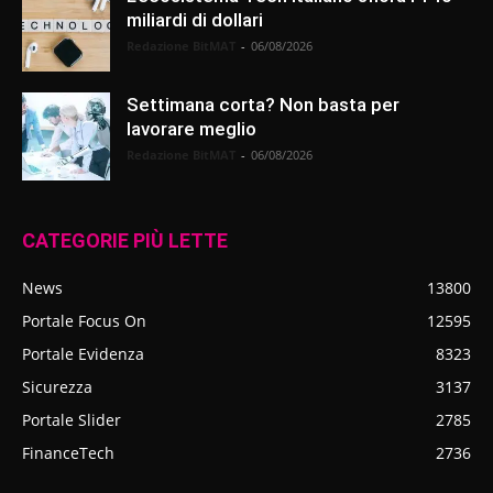
miliardi di dollari
Redazione BitMAT
-
06/08/2026
Settimana corta? Non basta per
lavorare meglio
Redazione BitMAT
-
06/08/2026
CATEGORIE PIÙ LETTE
News
13800
Portale Focus On
12595
Portale Evidenza
8323
Sicurezza
3137
Portale Slider
2785
FinanceTech
2736