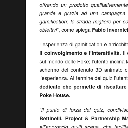
offrendo un prodotto qualitativament
grande e grazie ad una campagna i
gamification: la strada migliore per co
”, come spiega
obiettivi
Fabio Invernic
L’esperienza di gamification è arricchi
Il
il coinvolgimento e l’interattività.
sul mondo delle Poke; l’utente inclina l
schermo del contenuto 3D animato 
l’esperienza. Al termine del quiz l’ut
dedicato che permette di riscattar
Poke House.
“Il punto di forza del quiz, condivi
Bettinelli, Project & Partnership M
all’approccio multi scene, che facili