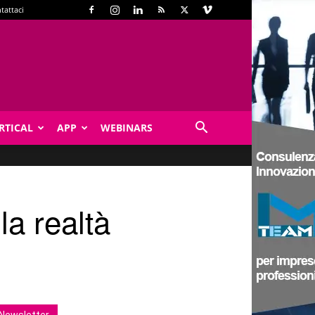
tattaci
RTICAL
APP
WEBINARS
a realtà