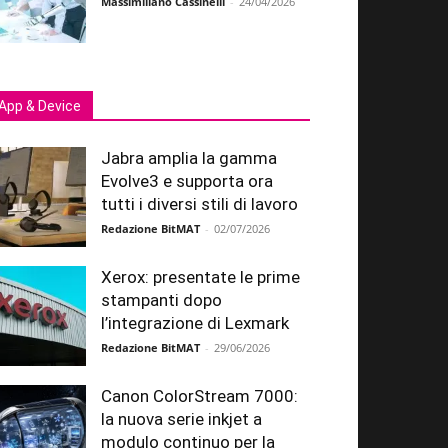
Massimiliano Cassinelli
-
24/04/2026
App & Device
Jabra amplia la gamma
Evolve3 e supporta ora
tutti i diversi stili di lavoro
Redazione BitMAT
-
02/07/2026
Xerox: presentate le prime
stampanti dopo
l’integrazione di Lexmark
Redazione BitMAT
-
29/06/2026
Canon ColorStream 7000:
la nuova serie inkjet a
modulo continuo per la