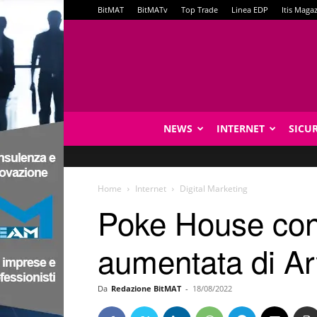
BitMAT
BitMATv
Top Trade
Linea EDP
Itis Maga
NEWS
INTERNET
SICU
Home
Internet
Digital Marketing
Poke House conq
aumentata di Ar
Da
Redazione BitMAT
-
18/08/2022