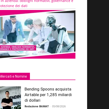
 in azienda: obblighi normativi, governance e
otezione dei dati
Mercati e Nomine
Bending Spoons acquista
Airtable per 1,285 miliardi
di dollari
Redazione BitMAT
-
05/08/2026