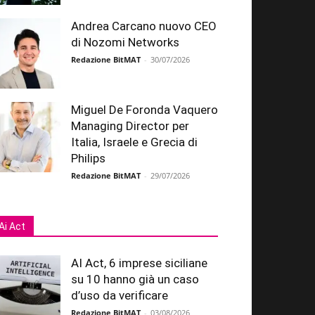
Andrea Carcano nuovo CEO
di Nozomi Networks
Redazione BitMAT
-
30/07/2026
Miguel De Foronda Vaquero
Managing Director per
Italia, Israele e Grecia di
Philips
Redazione BitMAT
-
29/07/2026
Ai Act
AI Act, 6 imprese siciliane
su 10 hanno già un caso
d’uso da verificare
Redazione BitMAT
-
03/08/2026