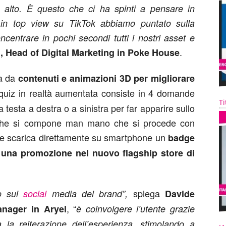
e alto. È questo che ci ha spinti a pensare in
n top view su TikTok abbiamo puntato sulla
ncentrare in pochi secondi tutti i nostri asset e
.
i, Head of Digital Marketing in Poke House
ta da
contenuti e animazioni 3D per migliorare
 quiz in realtà aumentata consiste in 4 domande
Ti
a testa a destra o a sinistra per far apparire sullo
che si compone man mano che si procede con
ente scarica direttamente su smartphone un
badge
e una promozione nel nuovo flagship store di
spiega
so sui
social
media del brand”,
Davide
, “
anager in Aryel
è coinvolgere l’utente grazie
ta la reiterazione dell’esperienza, stimolando a