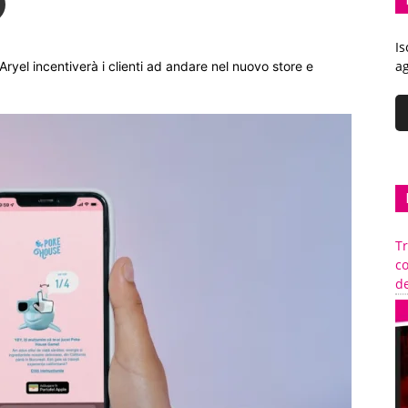
Is
ag
Aryel incentiverà i clienti ad andare nel nuovo store e
Tr
c
de