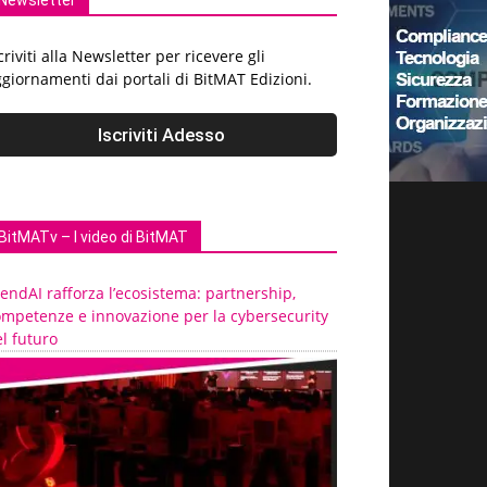
Newsletter
criviti alla Newsletter per ricevere gli
giornamenti dai portali di BitMAT Edizioni.
BitMATv – I video di BitMAT
endAI rafforza l’ecosistema: partnership,
ompetenze e innovazione per la cybersecurity
l futuro