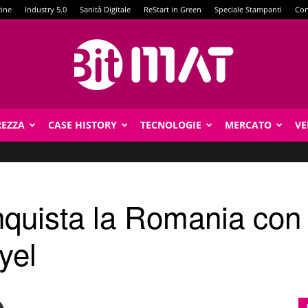
zine
Industry 5.0
Sanità Digitale
ReStart in Green
Speciale Stampanti
Con
REZZA
CASE HISTORY
TECNOLOGIE
MERCATO
VE
BitMat
uista la Romania con l
yel