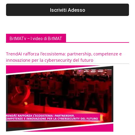
BitMATv – I video di BitMAT
TrendAI rafforza l’ecosistema: partnership, competenze e
innovazione per la cybersecurity del futuro