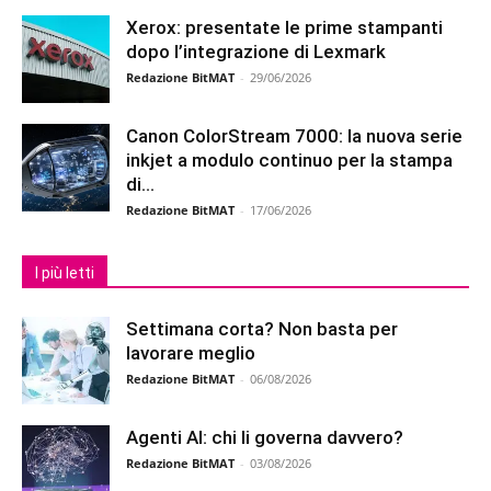
Xerox: presentate le prime stampanti
dopo l’integrazione di Lexmark
Redazione BitMAT
-
29/06/2026
Canon ColorStream 7000: la nuova serie
inkjet a modulo continuo per la stampa
di...
Redazione BitMAT
-
17/06/2026
I più letti
Settimana corta? Non basta per
lavorare meglio
Redazione BitMAT
-
06/08/2026
Agenti AI: chi li governa davvero?
Redazione BitMAT
-
03/08/2026