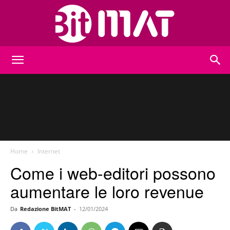
BitMat
Home
Internet
Come i web-editori possono
aumentare le loro revenue
Da
Redazione BitMAT
-
12/01/2024