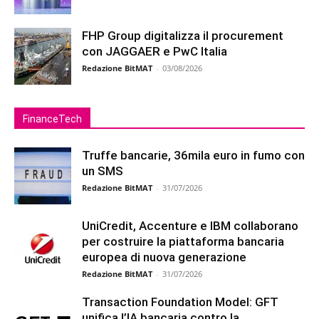
FHP Group digitalizza il procurement
con JAGGAER e PwC Italia
Redazione BitMAT
-
03/08/2026
FinanceTech
Truffe bancarie, 36mila euro in fumo con
un SMS
Redazione BitMAT
-
31/07/2026
UniCredit, Accenture e IBM collaborano
per costruire la piattaforma bancaria
europea di nuova generazione
Redazione BitMAT
-
31/07/2026
Transaction Foundation Model: GFT
unifica l’IA bancaria contro la