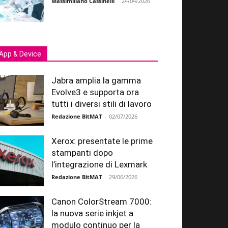
Massimiliano Cassinelli
-
24/04/2026
App & Device
Jabra amplia la gamma
Evolve3 e supporta ora
tutti i diversi stili di lavoro
Redazione BitMAT
-
02/07/2026
Xerox: presentate le prime
stampanti dopo
l’integrazione di Lexmark
Redazione BitMAT
-
29/06/2026
Canon ColorStream 7000:
la nuova serie inkjet a
modulo continuo per la