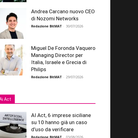
Andrea Carcano nuovo CEO
di Nozomi Networks
Redazione BitMAT
-
30/07/2026
Miguel De Foronda Vaquero
Managing Director per
Italia, Israele e Grecia di
Philips
Redazione BitMAT
-
29/07/2026
Ai Act
AI Act, 6 imprese siciliane
su 10 hanno già un caso
d’uso da verificare
Redazione BitMAT
-
03/08/2026