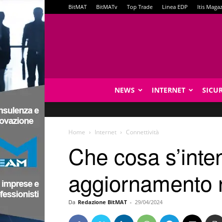
BitMAT
BitMATv
Top Trade
Linea EDP
Itis Maga
NEWS
INTERNET
SICU
Home
Internet
Connettività
Che cosa s’inten
aggiornamento 
Da
Redazione BitMAT
-
29/04/2024