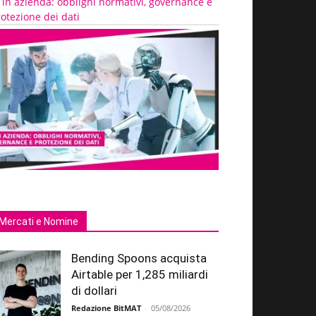
 in azienda: obblighi normativi, governance e
otezione dei dati
Mercati e Nomine
Bending Spoons acquista
Airtable per 1,285 miliardi
di dollari
Redazione BitMAT
-
05/08/2026