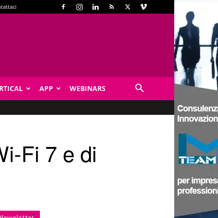
tattaci
RTICAL
APP
WEBINARS
i-Fi 7 e di