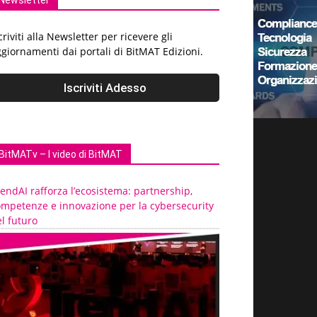
Newsletter
criviti alla Newsletter per ricevere gli
giornamenti dai portali di BitMAT Edizioni.
BitMATv – I video di BitMAT
endAI rafforza l’ecosistema: partnership,
ompetenze e innovazione per la cybersecurity
l futuro