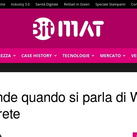
zine
Industry 5.0
Sanità Digitale
ReStart in Green
Speciale Stampanti
Con
REZZA
CASE HISTORY
TECNOLOGIE
MERCATO
VE
BitMat
de quando si parla di W
rete