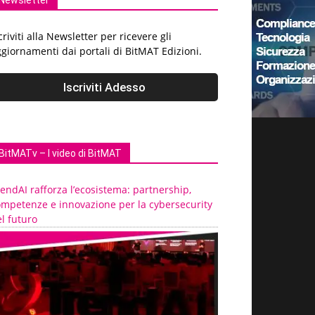
Newsletter
criviti alla Newsletter per ricevere gli
giornamenti dai portali di BitMAT Edizioni.
BitMATv – I video di BitMAT
endAI rafforza l’ecosistema: partnership,
ompetenze e innovazione per la cybersecurity
l futuro