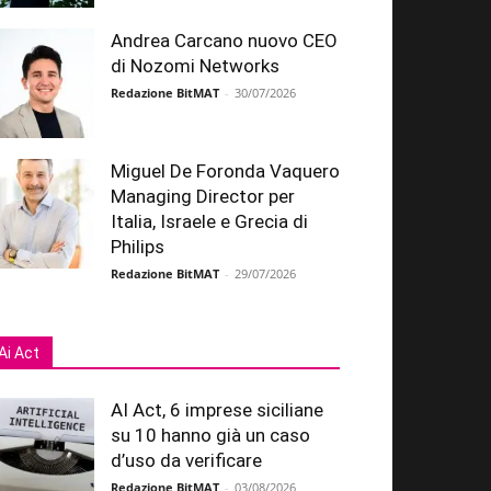
Andrea Carcano nuovo CEO
di Nozomi Networks
Redazione BitMAT
-
30/07/2026
Miguel De Foronda Vaquero
Managing Director per
Italia, Israele e Grecia di
Philips
Redazione BitMAT
-
29/07/2026
Ai Act
AI Act, 6 imprese siciliane
su 10 hanno già un caso
d’uso da verificare
Redazione BitMAT
-
03/08/2026