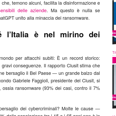
 che, temono alcuni, facilita la disinformazione
e
ensibili delle aziende
. Ma questo è nulla se
ChatGPT unito alla minaccia dei ransomware.
l’Italia è nel mirino dei
Ti
 mondo per attacchi subiti: È un record storico:
 gravi conseguenze. Il rapporto Clusit stima che
ome bersaglio il Bel Paese — un grande balzo dal
do Gabriele Faggioli, presidente del Clusit, si
ni, ossia ransomware (93% dei casi, contro il 7%
 bersaglio dei cybercriminali? Molte le cause —
 64% della popolazione tra i 15 e i 65 anni non è in