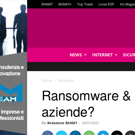
BitMAT
BitMATv
Top Trade
Linea EDP
Itis Maga
NEWS
INTERNET
SICU
Home
Sicurezza
Ransomware & Ch
aziende?
Da
Redazione BitMAT
-
28/07/2023