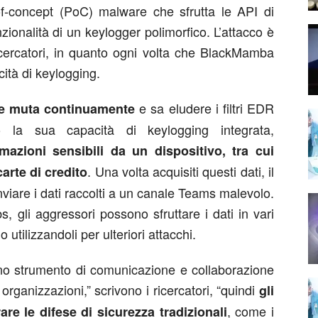
-of-concept (PoC) malware che sfrutta le API di
zionalità di un keylogger polimorfico. L’attacco è
icercatori, in quanto ogni volta che BlackMamba
cità di keylogging.
e sa eludere i filtri EDR
che muta continuamente
do la sua capacità di keylogging integrata,
azioni sensibili da un dispositivo, tra cui
. Una volta acquisiti questi dati, il
arte di credito
viare i dati raccolti a un canale Teams malevolo.
s, gli aggressori possono sfruttare i dati in vari
utilizzandoli per ulteriori attacchi.
o strumento di comunicazione e collaborazione
organizzazioni,” scrivono i ricercatori, “quindi
gli
, come i
re le difese di sicurezza tradizionali