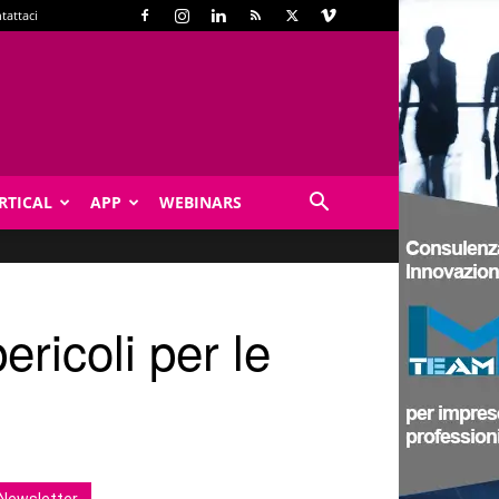
tattaci
RTICAL
APP
WEBINARS
ricoli per le