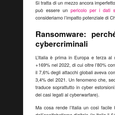
Si tratta di un mezzo ancora imperfetto
può essere un
pericolo per i dati s
consideriamo l’impatto potenziale di 
Ransomware: perché 
cybercriminali
L’Italia è prima in Europa e terza al
+169% nel 2022, di cui oltre l’80% con
il 7,6% degli attacchi globali aveva c
3,4% del 2021. Un fenomeno che, secon
traduce soprattutto in cyber estorsio
dei casi legati al cyberwarfare).
Ma cosa rende l’Italia un così facile
dall’analfabetismo digitale (in Italia il