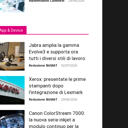
Massimiliano Cassinelli
-
24/04/2026
App & Device
Jabra amplia la gamma
Evolve3 e supporta ora
tutti i diversi stili di lavoro
Redazione BitMAT
-
02/07/2026
Xerox: presentate le prime
stampanti dopo
l’integrazione di Lexmark
Redazione BitMAT
-
29/06/2026
Canon ColorStream 7000:
la nuova serie inkjet a
modulo continuo per la