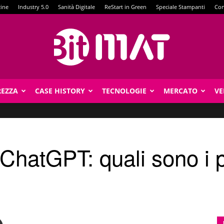
zine
Industry 5.0
Sanità Digitale
ReStart in Green
Speciale Stampanti
Con
REZZA
CASE HISTORY
TECNOLOGIE
MERCATO
VE
BitMat
atGPT: quali sono i pe