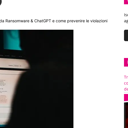
Is
ag
nti da Ransomware & ChatGPT e come prevenire le violazioni
Tr
c
de