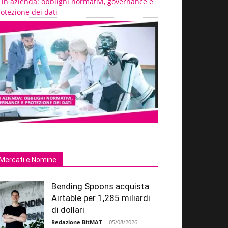
 in azienda: obblighi normativi, governance e
otezione dei dati
Mercati e Nomine
Bending Spoons acquista
Airtable per 1,285 miliardi
di dollari
Redazione BitMAT
-
05/08/2026