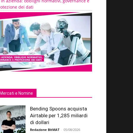
 in azienda: obblighi normativi, governance e
otezione dei dati
Mercati e Nomine
Bending Spoons acquista
Airtable per 1,285 miliardi
di dollari
Redazione BitMAT
-
05/08/2026