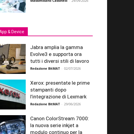
Massimiliano Cassinelli
-
24/04/2026
App & Device
Jabra amplia la gamma
Evolve3 e supporta ora
tutti i diversi stili di lavoro
Redazione BitMAT
-
02/07/2026
Xerox: presentate le prime
stampanti dopo
l’integrazione di Lexmark
Redazione BitMAT
-
29/06/2026
Canon ColorStream 7000:
la nuova serie inkjet a
modulo continuo per la