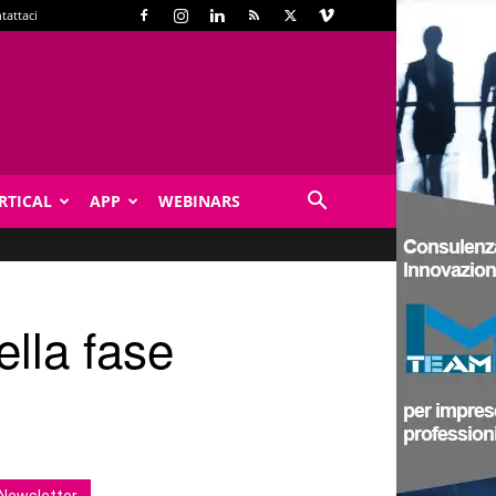
tattaci
RTICAL
APP
WEBINARS
lla fase