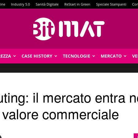
zine
Industry 5.0
Sanità Digitale
ReStart in Green
Speciale Stampanti
Con
REZZA
CASE HISTORY
TECNOLOGIE
MERCATO
VE
BitMat
ng: il mercato entra ne
l valore commerciale