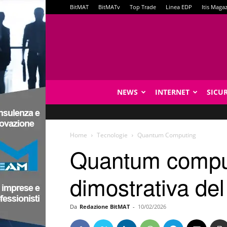
BitMAT
BitMATv
Top Trade
Linea EDP
Itis Maga
NEWS
INTERNET
SICU
Home
Tecnologie
Quantum Computing
Quantum computi
dimostrativa de
Da
Redazione BitMAT
-
10/02/2026