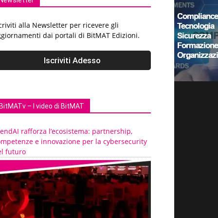
Newsletter
criviti alla Newsletter per ricevere gli
giornamenti dai portali di BitMAT Edizioni.
BitMATv – I video di BitMAT
endAI rafforza l’ecosistema: partnership,
ompetenze e innovazione per la cybersecurity
l futuro