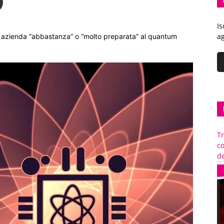
Is
ag
ria azienda “abbastanza” o “molto preparata” al quantum
Tr
c
de