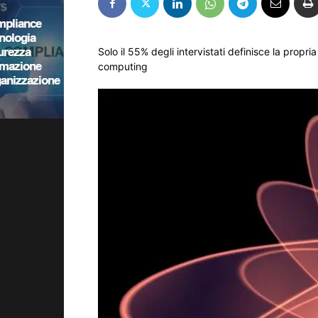
Solo il 55% degli intervistati definisce la prop
computing