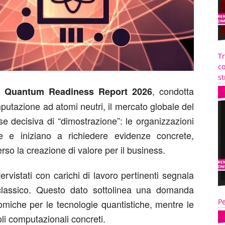
T
co
st
a
, condotta
Quantum Readiness Report 2026
mputazione ad atomi neutri, il mercato globale del
se decisiva di “dimostrazione”: le organizzazioni
le e iniziano a richiedere evidenze concrete,
verso la creazione di valore per il business.
ervistati con carichi di lavoro pertinenti segnala
co classico. Questo dato sottolinea una domanda
Pe
omiche per le tecnologie quantistiche, mentre le
li computazionali concreti.