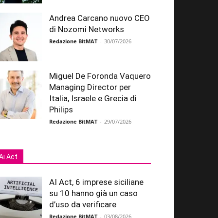
Andrea Carcano nuovo CEO
di Nozomi Networks
Redazione BitMAT
-
30/07/2026
Miguel De Foronda Vaquero
Managing Director per
Italia, Israele e Grecia di
Philips
Redazione BitMAT
-
29/07/2026
Ai Act
AI Act, 6 imprese siciliane
su 10 hanno già un caso
d’uso da verificare
Redazione BitMAT
-
03/08/2026