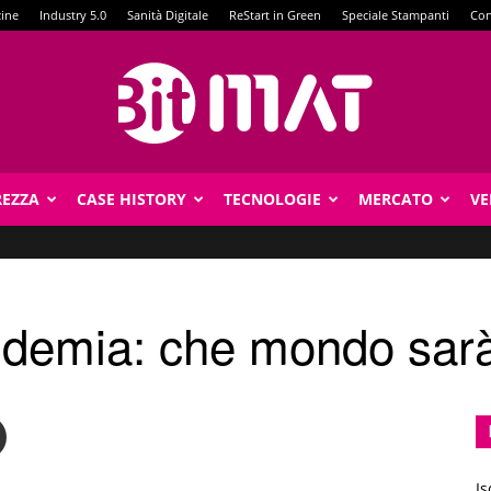
zine
Industry 5.0
Sanità Digitale
ReStart in Green
Speciale Stampanti
Con
REZZA
CASE HISTORY
TECNOLOGIE
MERCATO
VE
BitMat
ndemia: che mondo sar
Is