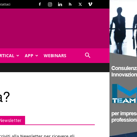
tattaci
RTICAL
APP
WEBINARS
à?
Newsletter
criviti alla Newsletter per ricevere gli