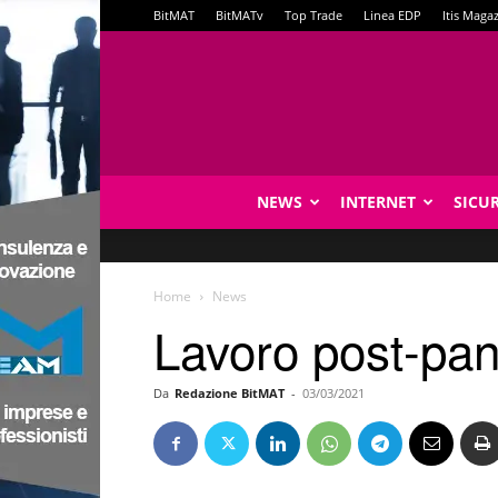
BitMAT
BitMATv
Top Trade
Linea EDP
Itis Maga
NEWS
INTERNET
SICU
Home
News
Lavoro post-pa
Da
Redazione BitMAT
-
03/03/2021