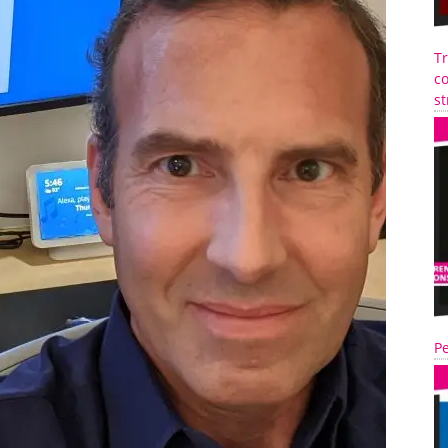
T
co
st
Pe