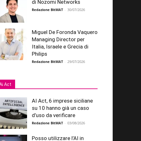
di Nozomi Networks
Redazione BitMAT
-
30/07/2026
Miguel De Foronda Vaquero
Managing Director per
Italia, Israele e Grecia di
Philips
Redazione BitMAT
-
29/07/2026
Ai Act
AI Act, 6 imprese siciliane
su 10 hanno già un caso
d’uso da verificare
Redazione BitMAT
-
03/08/2026
Posso utilizzare l’AI in