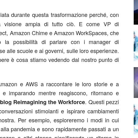
egiata durante questa trasformazione perché, con
una visione ampia di tutto ciò. E come VP di
ect, Amazon Chime e Amazon WorkSpaces, che
o la possibilità di parlare con i manager di
se alle scuole e ai governi, sulle loro esperienze.
apere è cosa stiamo vedendo dal nostro punto di
 Amazon e AWS a raccontare le loro storie e a
 e imparando mentre reagiscono, ritornano e
. Questi pezzi
 blog Reimagining the Workforce
conversazioni stimolanti e ispirare cambiamenti
a nostra. Per esempio, esploreremo i modi in cui
 alla pandemia e sono rapidamente passati a un
zon e altri stanno pianificando un ritorno in