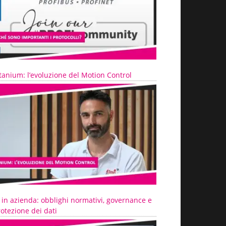
tanium: l’evoluzione del Motion Control
 in azienda: obblighi normativi, governance e
otezione dei dati