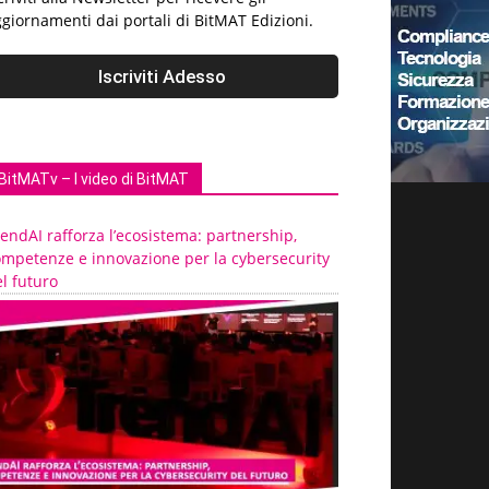
giornamenti dai portali di BitMAT Edizioni.
BitMATv – I video di BitMAT
endAI rafforza l’ecosistema: partnership,
ompetenze e innovazione per la cybersecurity
l futuro