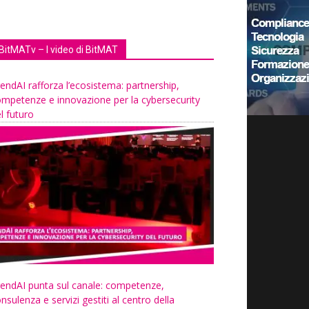
BitMATv – I video di BitMAT
endAI rafforza l’ecosistema: partnership,
mpetenze e innovazione per la cybersecurity
l futuro
endAI punta sul canale: competenze,
nsulenza e servizi gestiti al centro della