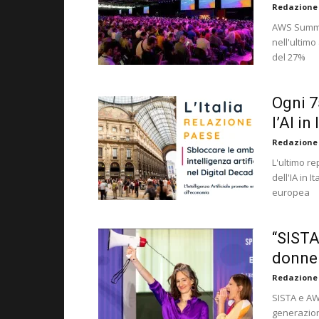
Redazione
AWS Summit 
nell'ultim
del 27%
Ogni 7
l’AI in 
Redazione
L'ultimo re
dell'IA in 
europea
“SISTA
donne 
Redazione
SISTA e AW
generazione