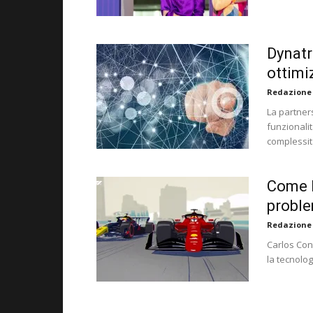
Dynatr
ottimi
Redazione
La partners
funzionalit
complessità
Come F
proble
Redazione
Carlos Con
la tecnolo