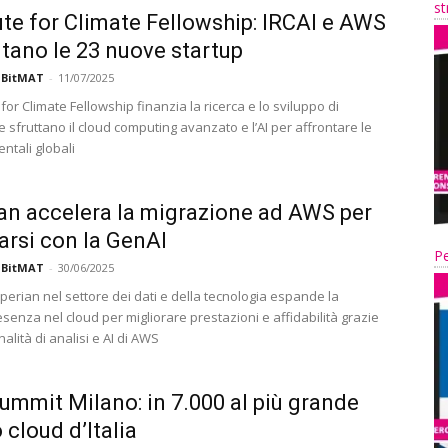
st
e for Climate Fellowship: IRCAI e AWS
tano le 23 nuove startup
 BitMAT
-
11/07/2025
for Climate Fellowship finanzia la ricerca e lo sviluppo di
e sfruttano il cloud computing avanzato e l’AI per affrontare le
ntali globali
an accelera la migrazione ad AWS per
arsi con la GenAI
Pe
 BitMAT
-
30/06/2025
xperian nel settore dei dati e della tecnologia espande la
senza nel cloud per migliorare prestazioni e affidabilità grazie
nalità di analisi e AI di AWS
mmit Milano: in 7.000 al più grande
 cloud d’Italia