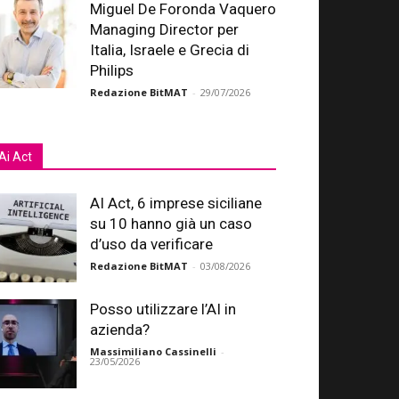
Miguel De Foronda Vaquero
Managing Director per
Italia, Israele e Grecia di
Philips
Redazione BitMAT
-
29/07/2026
Ai Act
AI Act, 6 imprese siciliane
su 10 hanno già un caso
d’uso da verificare
Redazione BitMAT
-
03/08/2026
Posso utilizzare l’AI in
azienda?
Massimiliano Cassinelli
-
23/05/2026