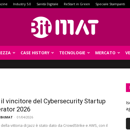
azine
Industry 5.0
Sanità Digitale
ReStart in Green
Speciale Stampanti
REZZA
CASE HISTORY
TECNOLOGIE
MERCATO
V
BitMat
 il vincitore del Cybersecurity Startup
Is
rator 2026
ag
 BitMAT
-
01/04/2026
della vittoria di Jazz è stato dato da CrowdStrike e AWS, con il