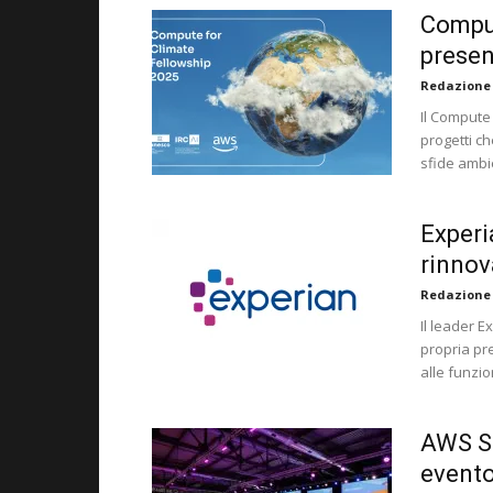
Comput
presen
Redazione
Il Compute 
progetti ch
sfide ambie
Experi
rinnov
Redazione
Il leader E
propria pre
alle funzio
AWS Su
evento