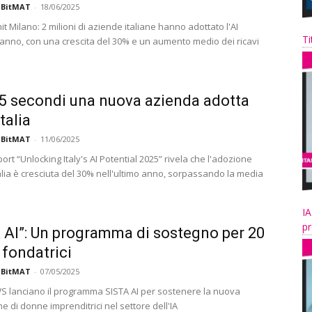
 BitMAT
-
18/06/2025
Milano: 2 milioni di aziende italiane hanno adottato l'AI
Ti
o anno, con una crescita del 30% e un aumento medio dei ricavi
5 secondi una nuova azienda adotta
Italia
 BitMAT
-
11/06/2025
port “Unlocking Italy's AI Potential 2025” rivela che l'adozione
Italia è cresciuta del 30% nell'ultimo anno, sorpassando la media
IA
pr
 AI”: Un programma di sostegno per 20
fondatrici
 BitMAT
-
07/05/2025
S lanciano il programma SISTA AI per sostenere la nuova
 di donne imprenditrici nel settore dell'IA