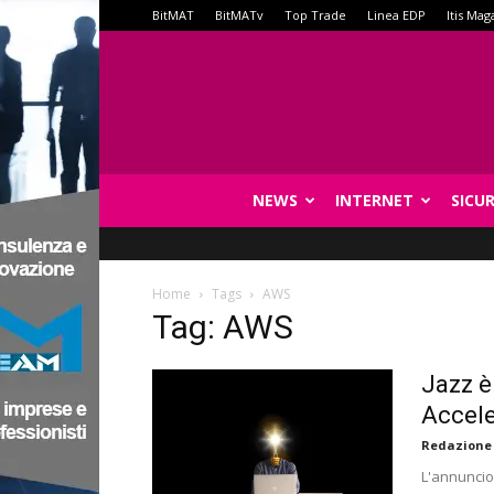
BitMAT
BitMATv
Top Trade
Linea EDP
Itis Mag
NEWS
INTERNET
SICU
Home
Tags
AWS
Tag: AWS
Jazz è
Accele
Redazione
L'annuncio 