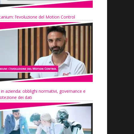
tanium: l’evoluzione del Motion Control
 in azienda: obblighi normativi, governance e
otezione dei dati