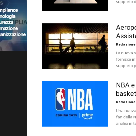
supporto d
Aeropo
Assist
Redazione
La nuova s
fornisce in
supporto p
NBA e 
basket
Redazione
Una nuova 
fan della 
analisi in 