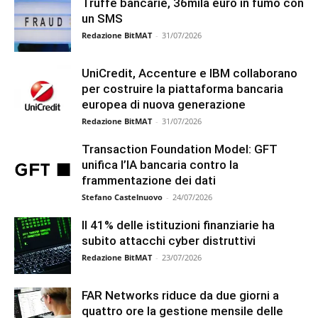
Truffe bancarie, 36mila euro in fumo con
un SMS
Redazione BitMAT
-
31/07/2026
UniCredit, Accenture e IBM collaborano
per costruire la piattaforma bancaria
europea di nuova generazione
Redazione BitMAT
-
31/07/2026
Transaction Foundation Model: GFT
unifica l’IA bancaria contro la
frammentazione dei dati
Stefano Castelnuovo
-
24/07/2026
Il 41% delle istituzioni finanziarie ha
subito attacchi cyber distruttivi
Redazione BitMAT
-
23/07/2026
FAR Networks riduce da due giorni a
quattro ore la gestione mensile delle