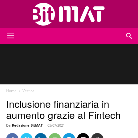
BitMat
Home
Vertical
Inclusione finanziaria in
aumento grazie al Fintech
Da
Redazione BitMAT
-
05/07/2021