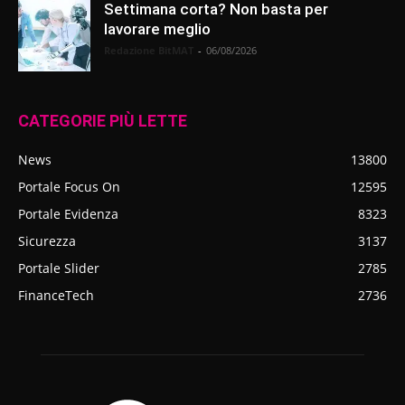
Settimana corta? Non basta per
lavorare meglio
Redazione BitMAT
-
06/08/2026
CATEGORIE PIÙ LETTE
News
13800
Portale Focus On
12595
Portale Evidenza
8323
Sicurezza
3137
Portale Slider
2785
FinanceTech
2736