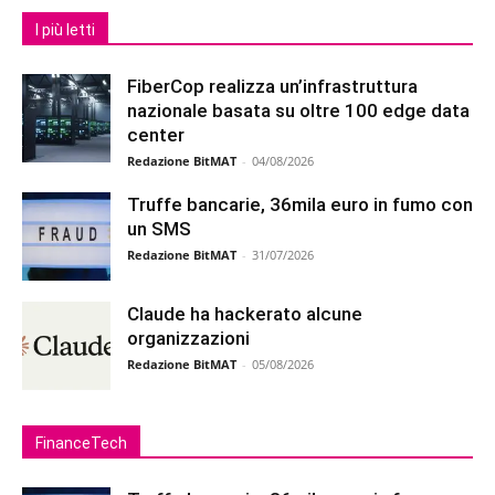
I più letti
FiberCop realizza un’infrastruttura
nazionale basata su oltre 100 edge data
center
Redazione BitMAT
-
04/08/2026
Truffe bancarie, 36mila euro in fumo con
un SMS
Redazione BitMAT
-
31/07/2026
Claude ha hackerato alcune
organizzazioni
Redazione BitMAT
-
05/08/2026
FinanceTech