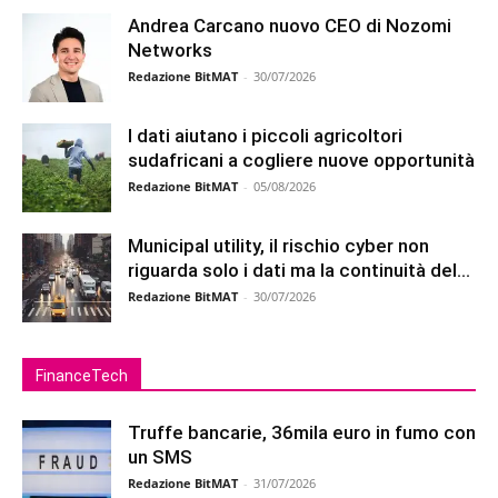
Andrea Carcano nuovo CEO di Nozomi
Networks
Redazione BitMAT
-
30/07/2026
I dati aiutano i piccoli agricoltori
sudafricani a cogliere nuove opportunità
Redazione BitMAT
-
05/08/2026
Municipal utility, il rischio cyber non
riguarda solo i dati ma la continuità del...
Redazione BitMAT
-
30/07/2026
FinanceTech
Truffe bancarie, 36mila euro in fumo con
un SMS
Redazione BitMAT
-
31/07/2026