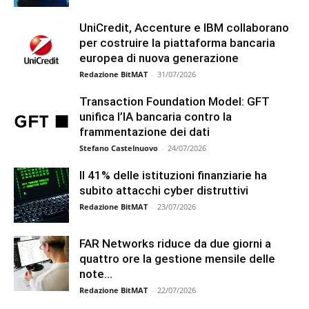
UniCredit, Accenture e IBM collaborano
per costruire la piattaforma bancaria
europea di nuova generazione
Redazione BitMAT
-
31/07/2026
Transaction Foundation Model: GFT
unifica l’IA bancaria contro la
frammentazione dei dati
Stefano Castelnuovo
-
24/07/2026
Il 41% delle istituzioni finanziarie ha
subito attacchi cyber distruttivi
Redazione BitMAT
-
23/07/2026
FAR Networks riduce da due giorni a
quattro ore la gestione mensile delle
note...
Redazione BitMAT
-
22/07/2026