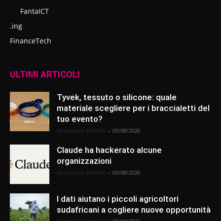
FantaICT
.ing
FinanceTech
ULTIMI ARTICOLI
Tyvek, tessuto o silicone: quale
materiale scegliere per i braccialetti del
tuo evento?
Redazione BitMAT
-
05/08/2026
Claude ha hackerato alcune
organizzazioni
Redazione BitMAT
-
05/08/2026
I dati aiutano i piccoli agricoltori
sudafricani a cogliere nuove opportunità