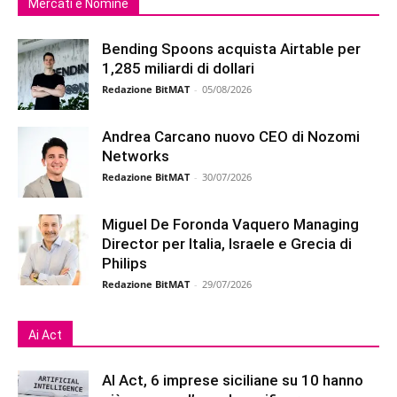
Mercati e Nomine
Bending Spoons acquista Airtable per
1,285 miliardi di dollari
Redazione BitMAT
-
05/08/2026
Andrea Carcano nuovo CEO di Nozomi
Networks
Redazione BitMAT
-
30/07/2026
Miguel De Foronda Vaquero Managing
Director per Italia, Israele e Grecia di
Philips
Redazione BitMAT
-
29/07/2026
Ai Act
AI Act, 6 imprese siciliane su 10 hanno