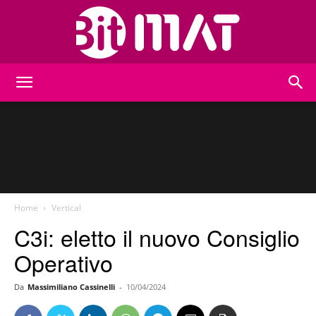
BitMat
Home
Vertical
C3i: eletto il nuovo Consiglio
Operativo
Da
Massimiliano Cassinelli
-
10/04/2024