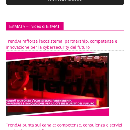
BitMATv – I video di BitMAT
TrendAI rafforza l’ecosistema: partnership, competenze e
innovazione per la cybersecurity del futuro
TrendAI punta sul canale: competenze, consulenza e servizi