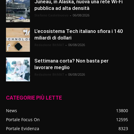
Juneau, in Alaska, nuova una rete Wi-Fi
pubblica ad alta densità
Stefano Castelnuovo
-
06/08/2026
L’ecosistema Tech italiano sfiora i 140
miliardi di dollari
Redazione BitMAT
-
06/08/2026
Settimana corta? Non basta per
lavorare meglio
Redazione BitMAT
-
06/08/2026
CATEGORIE PIÙ LETTE
News
13800
Portale Focus On
12595
Portale Evidenza
8323