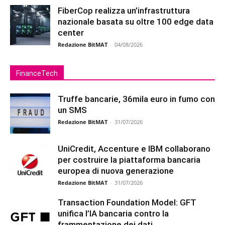
FiberCop realizza un’infrastruttura
nazionale basata su oltre 100 edge data
center
Redazione BitMAT
-
04/08/2026
FinanceTech
Truffe bancarie, 36mila euro in fumo con
un SMS
Redazione BitMAT
-
31/07/2026
UniCredit, Accenture e IBM collaborano
per costruire la piattaforma bancaria
europea di nuova generazione
Redazione BitMAT
-
31/07/2026
Transaction Foundation Model: GFT
unifica l’IA bancaria contro la
frammentazione dei dati