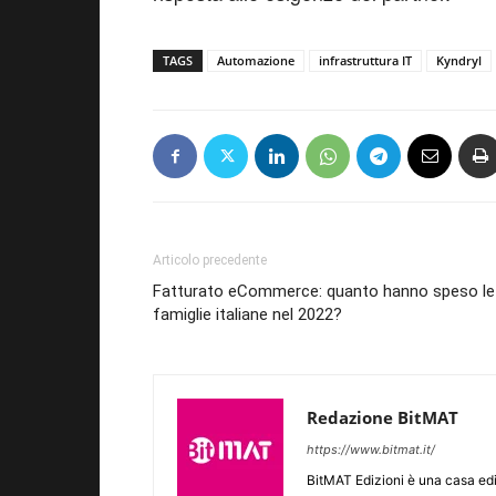
TAGS
Automazione
infrastruttura IT
Kyndryl
Articolo precedente
Fatturato eCommerce: quanto hanno speso le
famiglie italiane nel 2022?
Redazione BitMAT
https://www.bitmat.it/
BitMAT Edizioni è una casa ed