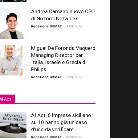
Andrea Carcano nuovo CEO
di Nozomi Networks
Redazione BitMAT
-
30/07/2026
Miguel De Foronda Vaquero
Managing Director per
Italia, Israele e Grecia di
Philips
Redazione BitMAT
-
29/07/2026
Ai Act
AI Act, 6 imprese siciliane
su 10 hanno già un caso
d’uso da verificare
Redazione BitMAT
-
03/08/2026