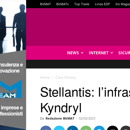
BitMAT
BitMATv
Top Trade
Linea EDP
Itis Maga
NEWS
INTERNET
SICU
Home
Case History
Stellantis: l’inf
Kyndryl
Da
Redazione BitMAT
-
02/02/2023