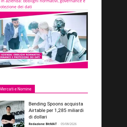
 in azienda: obblighi normativi, governance e
otezione dei dati
Mercati e Nomine
Bending Spoons acquista
Airtable per 1,285 miliardi
di dollari
Redazione BitMAT
-
05/08/2026