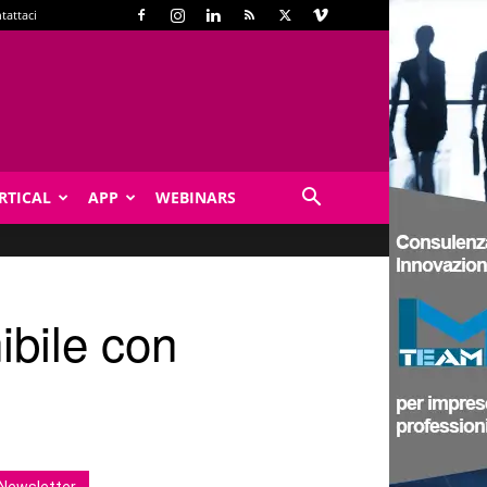
tattaci
RTICAL
APP
WEBINARS
nibile con