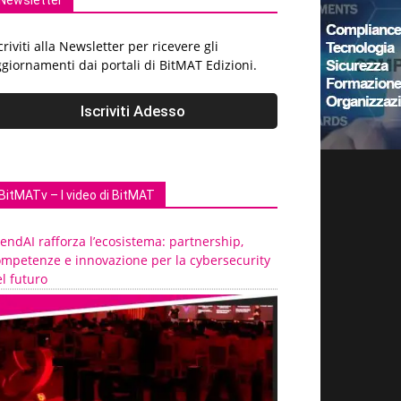
Newsletter
criviti alla Newsletter per ricevere gli
giornamenti dai portali di BitMAT Edizioni.
BitMATv – I video di BitMAT
endAI rafforza l’ecosistema: partnership,
ompetenze e innovazione per la cybersecurity
l futuro