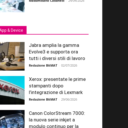
Massimiliano Cassinelli
-
24/04/2026
App & Device
Jabra amplia la gamma
Evolve3 e supporta ora
tutti i diversi stili di lavoro
Redazione BitMAT
-
02/07/2026
Xerox: presentate le prime
stampanti dopo
l’integrazione di Lexmark
Redazione BitMAT
-
29/06/2026
Canon ColorStream 7000:
la nuova serie inkjet a
modulo continuo per la