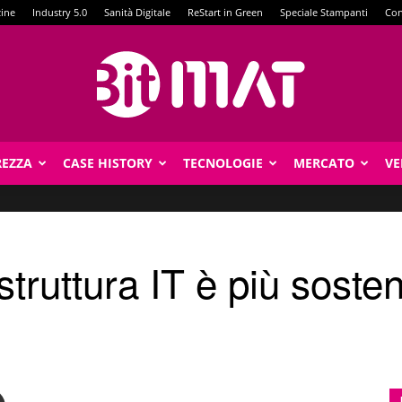
zine
Industry 5.0
Sanità Digitale
ReStart in Green
Speciale Stampanti
Con
REZZA
CASE HISTORY
TECNOLOGIE
MERCATO
VE
BitMat
rastruttura IT è più soste