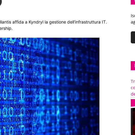
Is
ag
antis affida a Kyndryl la gestione dell’infrastruttura IT.
ership.
Tr
c
de