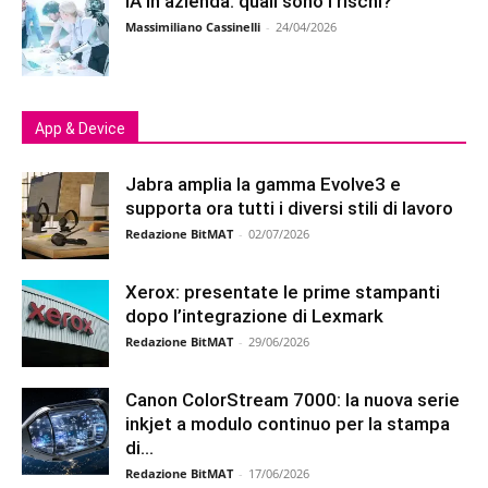
IA in azienda: quali sono i rischi?
Massimiliano Cassinelli
-
24/04/2026
App & Device
Jabra amplia la gamma Evolve3 e
supporta ora tutti i diversi stili di lavoro
Redazione BitMAT
-
02/07/2026
Xerox: presentate le prime stampanti
dopo l’integrazione di Lexmark
Redazione BitMAT
-
29/06/2026
Canon ColorStream 7000: la nuova serie
inkjet a modulo continuo per la stampa
di...
Redazione BitMAT
-
17/06/2026