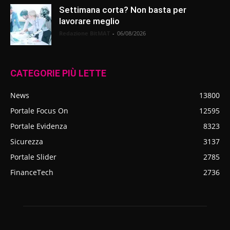
Settimana corta? Non basta per
lavorare meglio
Redazione BitMAT
-
06/08/2026
CATEGORIE PIÙ LETTE
News
13800
Portale Focus On
12595
Portale Evidenza
8323
Sicurezza
3137
Portale Slider
2785
FinanceTech
2736