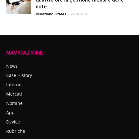
note...
Redazione BitMAT
-
22/07/2026
NAVIGAZIONE
News
Case History
Internet
Mercati
Nomine
App
Device
Rubriche