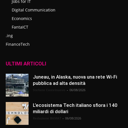
Jobs for IT
Digital Communication
Economics
FantaICT
.ing
FinanceTech
ULTIMI ARTICOLI
Juneau, in Alaska, nuova una rete Wi-Fi
pubblica ad alta densità
Stefano Castelnuovo
-
06/08/2026
L’ecosistema Tech italiano sfiora i 140
miliardi di dollari
Redazione BitMAT
-
06/08/2026