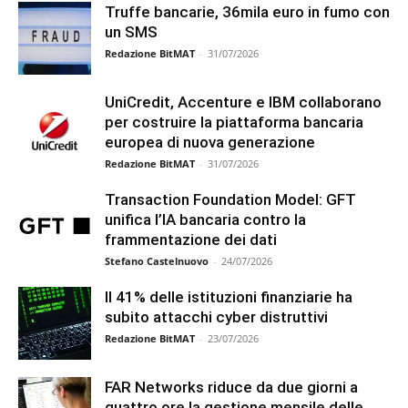
Truffe bancarie, 36mila euro in fumo con
un SMS
Redazione BitMAT
-
31/07/2026
UniCredit, Accenture e IBM collaborano
per costruire la piattaforma bancaria
europea di nuova generazione
Redazione BitMAT
-
31/07/2026
Transaction Foundation Model: GFT
unifica l’IA bancaria contro la
frammentazione dei dati
Stefano Castelnuovo
-
24/07/2026
Il 41% delle istituzioni finanziarie ha
subito attacchi cyber distruttivi
Redazione BitMAT
-
23/07/2026
FAR Networks riduce da due giorni a
quattro ore la gestione mensile delle