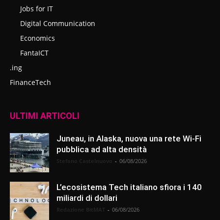
Jobs for IT
Digital Communication
Economics
FantaICT
.ing
FinanceTech
ULTIMI ARTICOLI
Juneau, in Alaska, nuova una rete Wi-Fi
pubblica ad alta densità
Stefano Castelnuovo
-
06/08/2026
L’ecosistema Tech italiano sfiora i 140
miliardi di dollari
Redazione BitMAT
-
06/08/2026