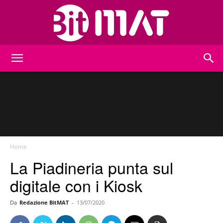
BitMat
Home
La Piadineria punta sul
digitale con i Kiosk
Da
Redazione BitMAT
-
13/07/2020