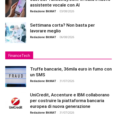
assistente vocale con AI
Redazione BitMAT
-
03/08/2026
Settimana corta? Non basta per
lavorare meglio
Redazione BitMAT
-
06/08/2026
FinanceTech
Truffe bancarie, 36mila euro in fumo con
un SMS
Redazione BitMAT
-
31/07/2026
UniCredit, Accenture e IBM collaborano
per costruire la piattaforma bancaria
europea di nuova generazione
Redazione BitMAT
-
31/07/2026