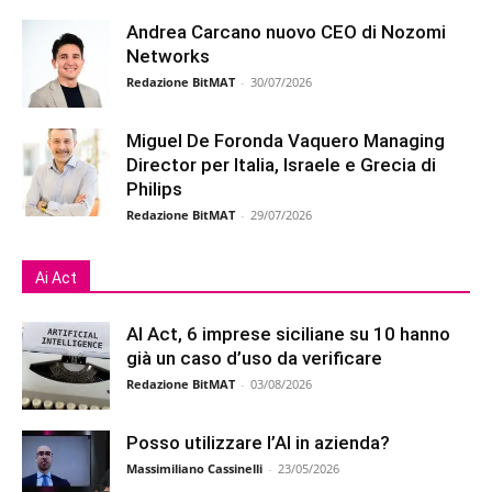
Andrea Carcano nuovo CEO di Nozomi
Networks
Redazione BitMAT
-
30/07/2026
Miguel De Foronda Vaquero Managing
Director per Italia, Israele e Grecia di
Philips
Redazione BitMAT
-
29/07/2026
Ai Act
AI Act, 6 imprese siciliane su 10 hanno
già un caso d’uso da verificare
Redazione BitMAT
-
03/08/2026
Posso utilizzare l’AI in azienda?
Massimiliano Cassinelli
-
23/05/2026