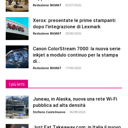
Redazione BitMAT
-
02/07/2026
Xerox: presentate le prime stampanti
dopo l’integrazione di Lexmark
Redazione BitMAT
-
29/06/2026
Canon ColorStream 7000: la nuova serie
inkjet a modulo continuo per la stampa
di...
Redazione BitMAT
-
17/06/2026
I più letti
Juneau, in Alaska, nuova una rete Wi-Fi
pubblica ad alta densità
Stefano Castelnuovo
-
06/08/2026
Just Eat Takeaway.com: in Italia il nuovo