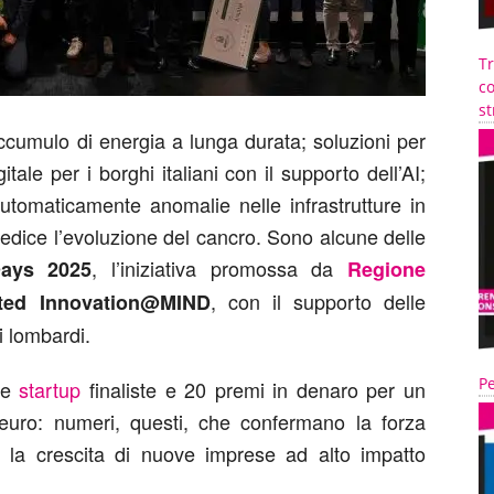
T
co
st
’accumulo di energia a lunga durata; soluzioni per
tale per i borghi italiani con il supporto dell’AI;
utomaticamente anomalie nelle infrastrutture in
edice l’evoluzione del cancro. Sono alcune delle
, l’iniziativa promossa da
Days 2025
Regione
, con il supporto delle
ted Innovation@MIND
i lombardi.
Pe
 le
startup
finaliste e 20 premi in denaro per un
uro: numeri, questi, che confermano la forza
e la crescita di nuove imprese ad alto impatto