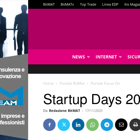
BitMAT
BitMATv
Top Trade
Linea EDP
Itis Maga
NEWS
INTERNET
SICU
Home
Portale BitMat
Portale Focus On
Startup Days 202
Da
Redazione BitMAT
-
17/11/2025