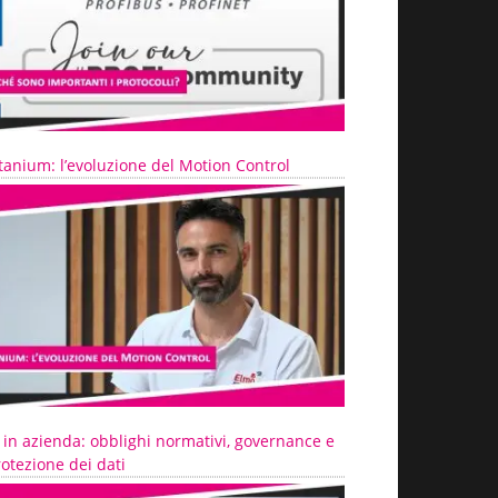
tanium: l’evoluzione del Motion Control
 in azienda: obblighi normativi, governance e
otezione dei dati