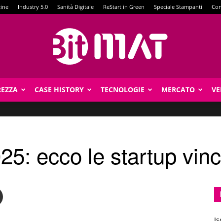
zine
Industry 5.0
Sanità Digitale
ReStart in Green
Speciale Stampanti
Con
REZZA
CASE HISTORY
TECNOLOGIE
MERCATO
VE
BitMat
5: ecco le startup vinci
Is