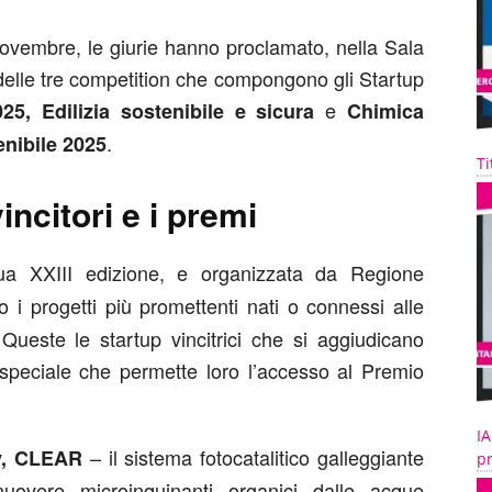
novembre, le giurie hanno proclamato, nella Sala
 delle tre competition che compongono gli Startup
e
5, Edilizia sostenibile e sicura
Chimica
.
nibile 2025
Ti
incitori e i premi
sua XXIII edizione, e organizzata da Regione
 i progetti più promettenti nati o connessi alle
 Queste le startup vincitrici che si aggiudicano
peciale che permette loro l’accesso al Premio
IA
– il sistema fotocatalitico galleggiante
y, CLEAR
pr
muovere microinquinanti organici dalle acque