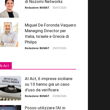
di Nozomi Networks
Redazione BitMAT
-
30/07/2026
Miguel De Foronda Vaquero
Managing Director per
Italia, Israele e Grecia di
Philips
Redazione BitMAT
-
29/07/2026
Ai Act
AI Act, 6 imprese siciliane
su 10 hanno già un caso
d’uso da verificare
Redazione BitMAT
-
03/08/2026
Posso utilizzare l’AI in