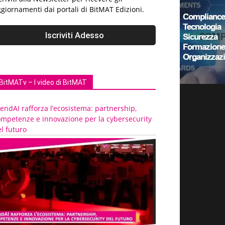
giornamenti dai portali di BitMAT Edizioni.
BitMATv – I video di BitMAT
endAI rafforza l’ecosistema: partnership,
ompetenze e innovazione per la cybersecurity
l futuro